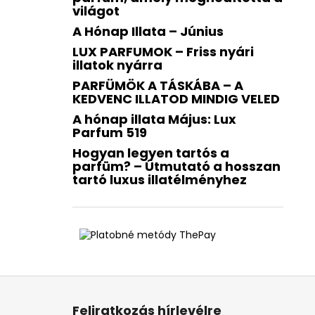
világot
A Hónap Illata – Június
LUX PARFUMOK – Friss nyári
illatok nyárra
PARFÜMÖK A TÁSKÁBA – A
KEDVENC ILLATOD MINDIG VELED
A hónap illata Május: Lux
Parfum 519
Hogyan legyen tartós a
parfüm? – Útmutató a hosszan
tartó luxus illatélményhez
L
á
Feliratkozás hírlevélre