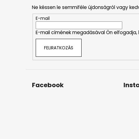
b
Ne késsen le semmiféle újdonságról vagy ked
l
é
E-mail
c
E-mail címének megadásával Ön elfogadja,
FELIRATKOZÁS
Facebook
Inst