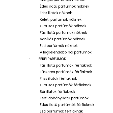
LATTAFA YARA – NŐI EAU DE PARFUM
Édes illatú parfümök nőknek
Ft600
Friss illatok nőknek
Keleti parfümök nőknek
Citrusos parfümök nőknek
Fás illatú parfümök nőknek
Vaníliás parfümök nőknek
Esti parfümök nőknek
A legkelendőbb női parfümök
FÉRFI PARFÜMÖK
Fás illatú parfümök férfiaknak
Fűszeres parfümök férfiaknak
Friss illatok férfiaknak
Citrusos parfümök férfiaknak
Bőr illatok férfiaknak
Férfi dohányillatú parfümök
Édes illatú parfümök férfiaknak
Esti parfümök férfiaknak