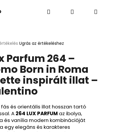
Keresés
Bejelentkezés
Kosár
K SZERINT
Kapcsolatok
A BLOG ÚJDONSÁGA
értékelés
Ugrás az értékeléshez
k
x Parfum 264 –
s
lése
mo Born in Roma
lette inspirált illat –
.
lentino
 fás és orientális illat hosszan tartó
ssal. A
264 LUX PARFUM
az ibolya,
Következő
a és vanília modern kombinációját
ja egy elegáns és karakteres