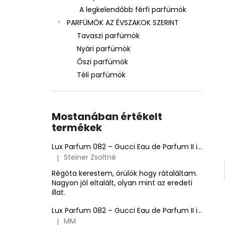
A legkelendőbb férfi parfümök
PARFÜMÖK AZ ÉVSZAKOK SZERINT
Tavaszi parfümök
Nyári parfümök
Őszi parfümök
Téli parfümök
Mostanában értékelt
termékek
Lux Parfum 082 – Gucci Eau de Parfum II ihlette inspirált illat – Gucci
Steiner Zsoltné
|
A termék értékelése 5-ből 5 csillag.
Régóta kerestem, örülök hogy rátaláltam.
Nagyon jól eltalált, olyan mint az eredeti
illat.
Lux Parfum 082 – Gucci Eau de Parfum II ihlette inspirált illat – Gucci
MM
|