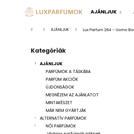
K
Ugrás
a
o
AJÁNLJUK
fő
Vissza
Vissza
s
tartalomhoz
a boltba
a boltba
á
Kezdőlap
AJÁNLJUK
Lux Parfum 264 – Uomo Born 
r
O
l
Kategóriák
Kategóriák
d
átugrása
a
AJÁNLJUK
l
PARFÜMÖK A TÁSKÁBA
s
PARFÜM AKCIÓK
ó
ÚJDONSÁGOK
p
MEGNÉZEM AZ AJÁNLATOT
a
MINTAKÉSZET
n
MÁR NEM GYÁRTJÁK
e
ALTERNATÍV PARFÜMÖK
l
NŐI PARFÜMÖK
Virágos parfümök nőknek