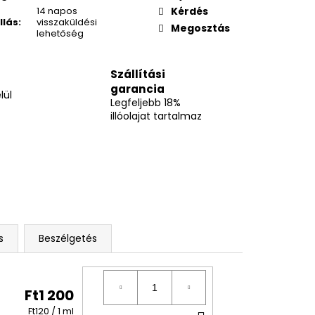
14 napos
Kérdés
llás
:
visszaküldési
Megosztás
lehetőség
Szállítási
garancia
lül
Legfeljebb 18%
illóolajat tartalmaz
s
Beszélgetés
Ft1 200
Egységár:
Ft120 / 1 ml