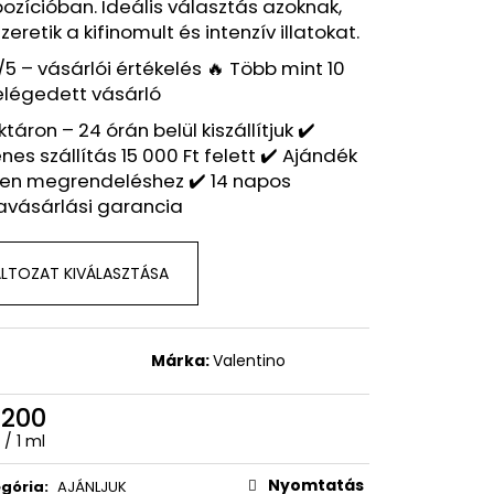
 – BOSS NUIT POUR
zícióban. Ideális választás azoknak,
NSPIRÁLT ILLAT – HUGO
szeretik a kifinomult és intenzív illatokat.
/5 – vásárlói értékelés 🔥 Több mint 10
elégedett vásárló
ktáron – 24 órán belül kiszállítjuk ✔️
nes szállítás 15 000 Ft felett ✔️ Ajándék
en megrendeléshez ✔️ 14 napos
avásárlási garancia
LTOZAT KIVÁLASZTÁSA
Márka:
Valentino
 200
égár:
 / 1 ml
Nyomtatás
gória
:
AJÁNLJUK