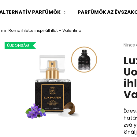
ALTERNATÍV PARFÜMÖK
PARFÜMÖK AZ ÉVSZAKO
in Roma ihlette inspirált illat – Valentino
Mit keres?
A
Nincs 
ÚJDONSÁG
termé
Lu
átlago
KERESÉS
értéke
Uo
5-
ből
ih
0,0
Ajánljuk
csillag
Va
Édes,
hatá
zsály
kínál