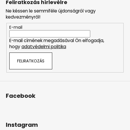
Feliratkozás hírlevélre
b
Ne késsen le semmiféle újdonságról vagy
l
kedvezményről!
é
E-mail
c
E-mail címének megadásával Ön elfogadja,
hogy
adatvédelmi politika
FELIRATKOZÁS
Facebook
Instagram