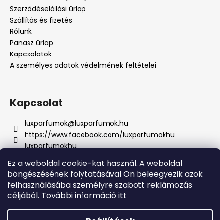
Szerződéselállási űrlap
Szállítás és fizetés
Rólunk
Panasz űrlap
Kapcsolatok
A személyes adatok védelmének feltételei
Kapcsolat
luxparfumok
@
luxparfumok.hu
https://www.facebook.com/luxparfumokhu
luxparfumokhu
+421917415856
Ez a weboldal cookie-kat használ. A weboldal
böngészésének folytatásával Ön beleegyezik azok
felhasználásába személyre szabott reklámozás
céljából. További információ
itt
Lux Parfém - Szlovákia
Lux Parfém - Csehországban