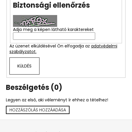
Biztonsági ellenőrzés
A
j
á
Adja meg a képen látható karaktereket
n
l
Az üzenet elküldésével Ön elfogadja az
adatvédelmi
j
szabályzatot.
u
k
KÜLDÉS
LUX
PARFUM
Beszélgetés (0)
509
–
SI
Legyen az első, aki véleményt ír ehhez a tételhez!
INTENSE
IHLETTE
HOZZÁSZÓLÁS HOZZÁADÁSA
INSPIRÁLT
ILLAT
L
Ft590
á