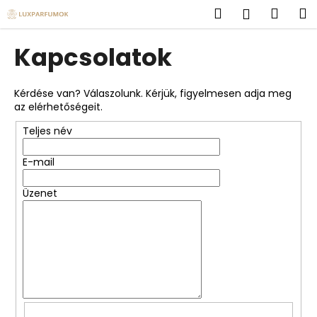
K
Ugrás
Keresés
Kosá
M
Bejelent
a
o
fő
Vissza
Vissza
s
tartalomhoz
Kapcsolatok
á
M
r
i
Kérdése van? Válaszolunk. Kérjük, figyelmesen adja meg
az elérhetőségeit.
t
k
Teljes név
e
E-mail
r
e
Üzenet
s
?
KERESÉS