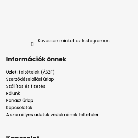
HERRERA
Ft1
550
Kövessen minket az Instagramon
Információk önnek
Üzleti feltételek (ÁSZF)
Szerződéselállási űrlap
Szállítás és fizetés
Rólunk
Panasz űrlap
Kapcsolatok
A személyes adatok védelmének feltételei