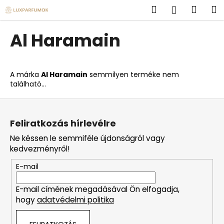
K
Ugrás
Keresés
Kosá
M
Bejelent
a
o
fő
Vissza
Vissza
s
tartalomhoz
Al Haramain
á
M
r
i
A márka
Al Haramain
semmilyen terméke nem
t
található...
k
L
e
á
r
Feliratkozás hírlevélre
b
e
Ne késsen le semmiféle újdonságról vagy
l
s
kedvezményről!
é
?
E-mail
c
E-mail címének megadásával Ön elfogadja,
hogy
adatvédelmi politika
KERESÉS