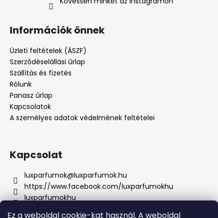
Kövessen minket az Instagramon
Információk önnek
Üzleti feltételek (ÁSZF)
Szerződéselállási űrlap
Szállítás és fizetés
Rólunk
Panasz űrlap
Kapcsolatok
A személyes adatok védelmének feltételei
Kapcsolat
luxparfumok
@
luxparfumok.hu
https://www.facebook.com/luxparfumokhu
luxparfumokhu
+421917415856
Ez a weboldal cookie-kat használ. A weboldal