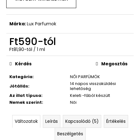
Márka:
Lux Parfumok
Ft590
-tól
Egységár:
Ft81,90-tól / 1 ml
Kérdés
Megosztás
Kategória
:
NŐI PARFÜMÖK
14 napos visszaküldési
Jótállás
:
lehetőség
Az illat típusa
:
Keleti -fából készült
Nemek szerint
:
Női
Változatok
Leírás
Kapcsolódó (5)
Értékelés
Beszélgetés