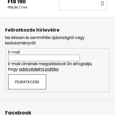
Ft8 190
KO
Egységár:
Ft81,90 / 1 ml
L
á
Feliratkozás hírlevélre
b
Ne késsen le semmiféle újdonságról vagy
l
kedvezményről!
é
E-mail
c
E-mail címének megadásával Ön elfogadja,
hogy
adatvédelmi politika
FELIRATKOZÁS
Facebook