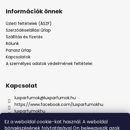
Információk önnek
Üzleti feltételek (ÁSZF)
Szerződéselállási űrlap
Szállítás és fizetés
Rólunk
Panasz űrlap
Kapcsolatok
A személyes adatok védelmének feltételei
Kapcsolat
luxparfumok
@
luxparfumok.hu
https://www.facebook.com/luxparfumokhu
luxparfumokhu
+421917415856
Ez a weboldal cookie-kat használ. A weboldal
böngészésének folytatásával Ön beleegyezik azok