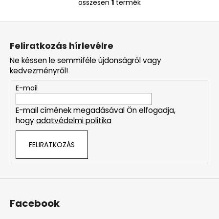
970
összesen
1
termék
L
i
L
s
á
t
Feliratkozás hírlevélre
a
b
i
Ne késsen le semmiféle újdonságról vagy
l
r
kedvezményről!
é
á
E-mail
c
n
y
E-mail címének megadásával Ön elfogadja,
í
hogy
adatvédelmi politika
t
á
FELIRATKOZÁS
s
e
l
e
m
e
Facebook
i