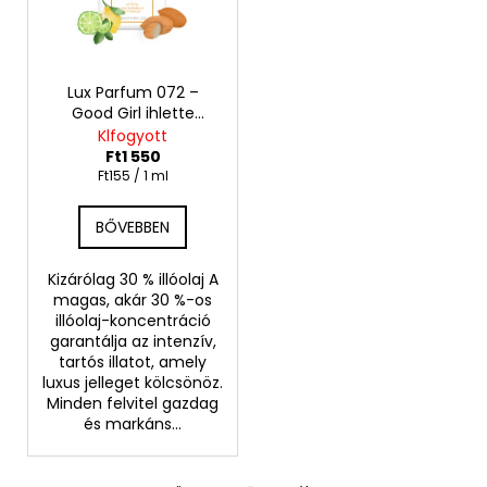
é
e
k
n
A
e
d
j
k
Lux Parfum 072 –
e
á
Good Girl ihlette
l
z
n
inspirált illat – Carolina
Klfogyott
i
é
Herrera
l
Ft1 550
s
Egységár:
Ft155 / 1 ml
s
j
u
t
e
BŐVEBBEN
k
á
j
Kizárólag 30 % illóolaj A
a
VÁLASSZON
magas, akár 30 %-os
KI
illóolaj-koncentráció
3
garantálja az intenzív,
PARFÜMÖT,
tartós illatot, amely
AMELYIK
luxus jelleget kölcsönöz.
TETSZIK.
Minden felvitel gazdag
Ft15
és markáns...
290
Korábbi:
Ft17