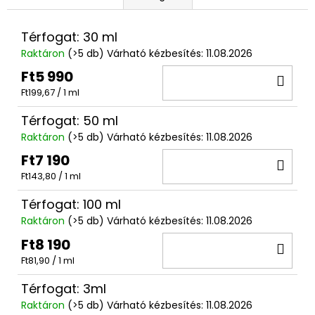
Térfogat: 30 ml
Raktáron
(>5 db)
Várható kézbesítés:
11.08.2026
Ft5 990
KO
Egységár:
Ft199,67 / 1 ml
Térfogat: 50 ml
Raktáron
(>5 db)
Várható kézbesítés:
11.08.2026
Ft7 190
KO
Egységár:
Ft143,80 / 1 ml
Térfogat: 100 ml
Raktáron
(>5 db)
Várható kézbesítés:
11.08.2026
Ft8 190
KO
Egységár:
Ft81,90 / 1 ml
Térfogat: 3ml
Raktáron
(>5 db)
Várható kézbesítés:
11.08.2026