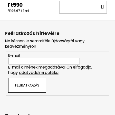
Ft590
KO
Egységár:
Ft196,67 / 1 ml
L
á
Feliratkozás hírlevélre
b
Ne késsen le semmiféle újdonságról vagy
l
kedvezményről!
é
E-mail
c
E-mail címének megadásával Ön elfogadja,
hogy
adatvédelmi politika
FELIRATKOZÁS