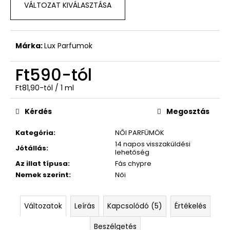
VÁLTOZAT KIVÁLASZTÁSA
Ft590
Márka:
Lux Parfumok
Ft590
-tól
Egységár:
Ft81,90-tól / 1 ml
Kérdés
Megosztás
Kategória
:
NŐI PARFÜMÖK
14 napos visszaküldési
Jótállás
:
lehetőség
Az illat típusa
:
Fás chypre
Nemek szerint
:
Női
Változatok
Leírás
Kapcsolódó (5)
Értékelés
Beszélgetés