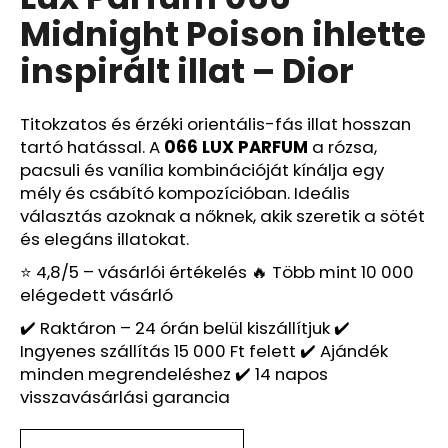
értékelése
Midnight Poison ihlette
5-
ből
A
inspirált illat – Dior
0,0
j
csillag.
á
n
Titokzatos és érzéki orientális-fás illat hosszan
l
tartó hatással. A
066 LUX PARFUM
a rózsa,
j
pacsuli és vanília kombinációját kínálja egy
u
mély és csábító kompozícióban. Ideális
k
választás azoknak a nőknek, akik szeretik a sötét
és elegáns illatokat.
⭐ 4,8/5 – vásárlói értékelés 🔥 Több mint 10 000
LUX
PARFUM
elégedett vásárló
521
–
✔️ Raktáron – 24 órán belül kiszállítjuk ✔️
GOOD
Ingyenes szállítás 15 000 Ft felett ✔️ Ajándék
GIRL
minden megrendeléshez ✔️ 14 napos
BLUSH
ELIXIR
visszavásárlási garancia
IHLETTE
INSPIRÁLT
ILLAT