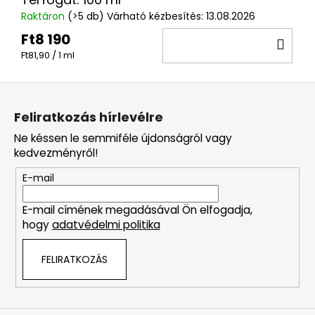
Raktáron
(>5 db)
Várható kézbesítés:
13.08.2026
Ft8 190
KO
Egységár:
Ft81,90 / 1 ml
L
á
Feliratkozás hírlevélre
b
Ne késsen le semmiféle újdonságról vagy
l
kedvezményről!
é
E-mail
c
E-mail címének megadásával Ön elfogadja,
hogy
adatvédelmi politika
FELIRATKOZÁS