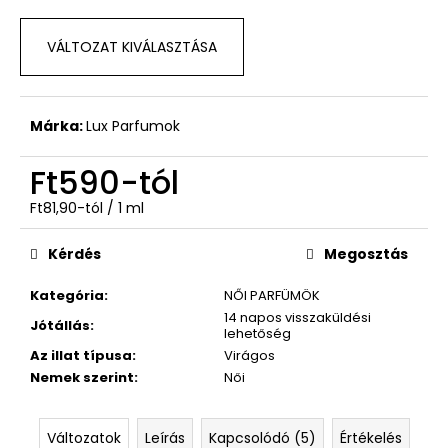
VÁLTOZAT KIVÁLASZTÁSA
Márka:
Lux Parfumok
Ft590
-tól
Egységár:
Ft81,90-tól / 1 ml
Kérdés
Megosztás
Kategória
:
NŐI PARFÜMÖK
14 napos visszaküldési
Jótállás
:
lehetőség
Az illat típusa
:
Virágos
Nemek szerint
:
Női
Változatok
Leírás
Kapcsolódó (5)
Értékelés