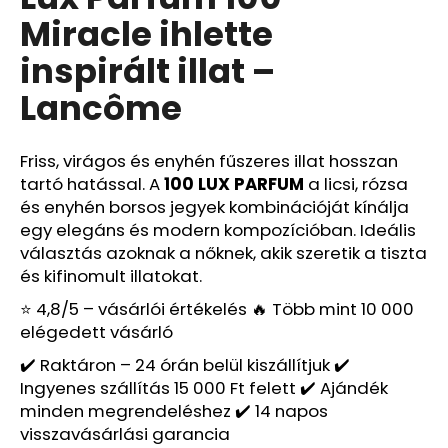
értékelése
Miracle ihlette
5-
ből
A
inspirált illat –
0,0
j
csillag.
Lancôme
á
n
l
Friss, virágos és enyhén fűszeres illat hosszan
j
tartó hatással. A
100 LUX PARFUM
a licsi, rózsa
u
és enyhén borsos jegyek kombinációját kínálja
k
egy elegáns és modern kompozícióban. Ideális
választás azoknak a nőknek, akik szeretik a tiszta
LATTAFA
és kifinomult illatokat.
YARA
–
⭐ 4,8/5 – vásárlói értékelés 🔥 Több mint 10 000
NŐI
elégedett vásárló
EAU
DE
✔️ Raktáron – 24 órán belül kiszállítjuk ✔️
PARFUM
Ingyenes szállítás 15 000 Ft felett ✔️ Ajándék
Ft600
minden megrendeléshez ✔️ 14 napos
visszavásárlási garancia