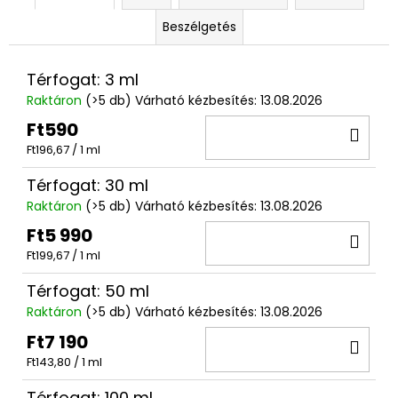
Beszélgetés
Térfogat: 3 ml
Raktáron
(>5 db)
Várható kézbesítés:
13.08.2026
Ft590
KO
Egységár:
Ft196,67 / 1 ml
Térfogat: 30 ml
Raktáron
(>5 db)
Várható kézbesítés:
13.08.2026
Ft5 990
KO
Egységár:
Ft199,67 / 1 ml
Térfogat: 50 ml
Raktáron
(>5 db)
Várható kézbesítés:
13.08.2026
Ft7 190
KO
Egységár:
Ft143,80 / 1 ml
Térfogat: 100 ml