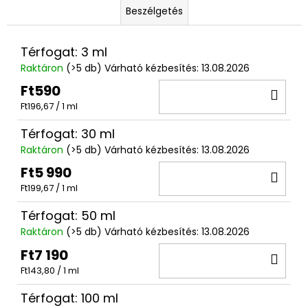
Beszélgetés
Térfogat: 3 ml
Raktáron
(>5 db)
Várható kézbesítés:
13.08.2026
Ft590
KO
Egységár:
Ft196,67 / 1 ml
Térfogat: 30 ml
Raktáron
(>5 db)
Várható kézbesítés:
13.08.2026
Ft5 990
KO
Egységár:
Ft199,67 / 1 ml
Térfogat: 50 ml
Raktáron
(>5 db)
Várható kézbesítés:
13.08.2026
Ft7 190
KO
Egységár:
Ft143,80 / 1 ml
Térfogat: 100 ml