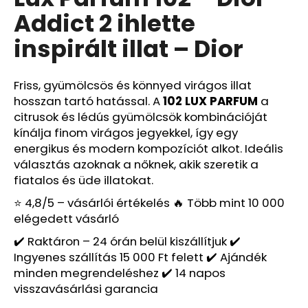
értékelése
Addict 2 ihlette
5-
ből
A
inspirált illat – Dior
0,0
j
csillag.
á
n
Friss, gyümölcsös és könnyed virágos illat
l
hosszan tartó hatással. A
102 LUX PARFUM
a
j
citrusok és lédús gyümölcsök kombinációját
u
kínálja finom virágos jegyekkel, így egy
k
energikus és modern kompozíciót alkot. Ideális
választás azoknak a nőknek, akik szeretik a
fiatalos és üde illatokat.
LUX
PARFUM
⭐ 4,8/5 – vásárlói értékelés 🔥 Több mint 10 000
509
elégedett vásárló
–
SI
✔️ Raktáron – 24 órán belül kiszállítjuk ✔️
INTENSE
Ingyenes szállítás 15 000 Ft felett ✔️ Ajándék
IHLETTE
INSPIRÁLT
minden megrendeléshez ✔️ 14 napos
ILLAT
visszavásárlási garancia
Ft590