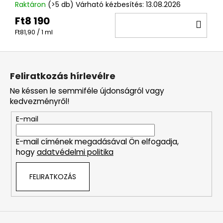
Raktáron
(>5 db)
Várható kézbesítés:
13.08.2026
Ft8 190
KO
Egységár:
Ft81,90 / 1 ml
L
á
Feliratkozás hírlevélre
b
Ne késsen le semmiféle újdonságról vagy
l
kedvezményről!
é
E-mail
c
E-mail címének megadásával Ön elfogadja,
hogy
adatvédelmi politika
FELIRATKOZÁS