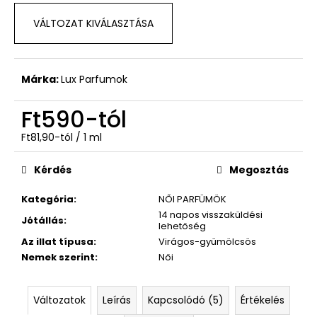
VÁLTOZAT KIVÁLASZTÁSA
Márka:
Lux Parfumok
Ft590
-tól
Egységár:
Ft81,90-tól / 1 ml
Kérdés
Megosztás
Kategória
:
NŐI PARFÜMÖK
14 napos visszaküldési
Jótállás
:
lehetőség
Az illat típusa
:
Virágos-gyümölcsös
Nemek szerint
:
Női
Változatok
Leírás
Kapcsolódó (5)
Értékelés