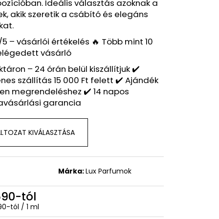
 – BOSS NUIT POUR
zícióban. Ideális választás azoknak a
NSPIRÁLT ILLAT – HUGO
k, akik szeretik a csábító és elegáns
kat.
/5 – vásárlói értékelés 🔥 Több mint 10
elégedett vásárló
ktáron – 24 órán belül kiszállítjuk ✔️
nes szállítás 15 000 Ft felett ✔️ Ajándék
en megrendeléshez ✔️ 14 napos
avásárlási garancia
LTOZAT KIVÁLASZTÁSA
Márka:
Lux Parfumok
590
-tól
égár:
90-tól / 1 ml