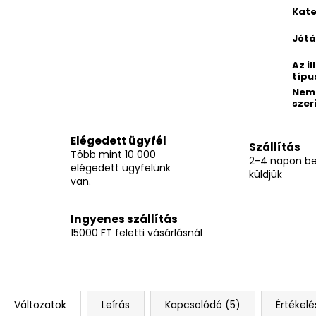
Kate
Jótá
Az il
típu
Nem
szer
Elégedett ügyfél
Szállítás
Több mint 10 000
2-4 napon be
elégedett ügyfelünk
küldjük
van.
Ingyenes szállítás
15000 FT feletti vásárlásnál
Változatok
Leírás
Kapcsolódó (5)
Értékelé