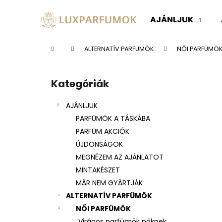
K
Ugrás
a
o
AJÁNLJUK
fő
Vissza
Vissza
s
tartalomhoz
a boltba
a boltba
á
Kezdőlap
ALTERNATÍV PARFÜMÖK
NŐI PARFÜMÖ
r
O
l
Kategóriák
Kategóriák
d
átugrása
a
AJÁNLJUK
l
PARFÜMÖK A TÁSKÁBA
s
PARFÜM AKCIÓK
ó
ÚJDONSÁGOK
p
MEGNÉZEM AZ AJÁNLATOT
a
MINTAKÉSZET
n
MÁR NEM GYÁRTJÁK
e
ALTERNATÍV PARFÜMÖK
l
NŐI PARFÜMÖK
Virágos parfümök nőknek