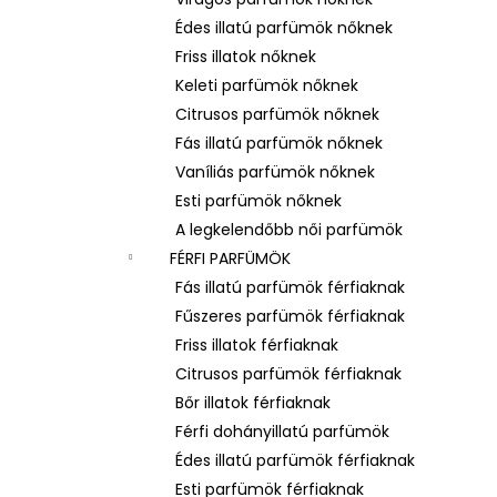
LATTAFA YARA – NŐI EAU DE PARFUM
Édes illatú parfümök nőknek
Ft600
Friss illatok nőknek
Keleti parfümök nőknek
Citrusos parfümök nőknek
Fás illatú parfümök nőknek
Vaníliás parfümök nőknek
Esti parfümök nőknek
A legkelendőbb női parfümök
FÉRFI PARFÜMÖK
Fás illatú parfümök férfiaknak
Fűszeres parfümök férfiaknak
Friss illatok férfiaknak
Citrusos parfümök férfiaknak
Bőr illatok férfiaknak
Férfi dohányillatú parfümök
Édes illatú parfümök férfiaknak
Esti parfümök férfiaknak