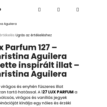
Keresés
Bejelentkezés
Kosár
K SZERINT
Kapcsolatok
A BLOG ÚJDONSÁGA
ina Aguilera
értékelés
Ugrás az értékeléshez
k
x Parfum 127 –
s
lése
ristina Aguilera
lette inspirált illat –
.
ristina Aguilera
 virágos és enyhén fűszeres illat
an tartó hatással. A 1
27 LUX PARFUM
a
Következő
lcsös, virágos és vaníliás jegyek
nációját kínálja egy nőies és érzéki