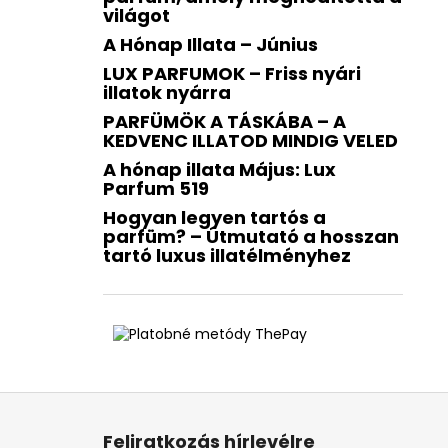
világot
A Hónap Illata – Június
LUX PARFUMOK – Friss nyári
illatok nyárra
PARFÜMÖK A TÁSKÁBA – A
KEDVENC ILLATOD MINDIG VELED
A hónap illata Május: Lux
Parfum 519
Hogyan legyen tartós a
parfüm? – Útmutató a hosszan
tartó luxus illatélményhez
L
á
Feliratkozás hírlevélre