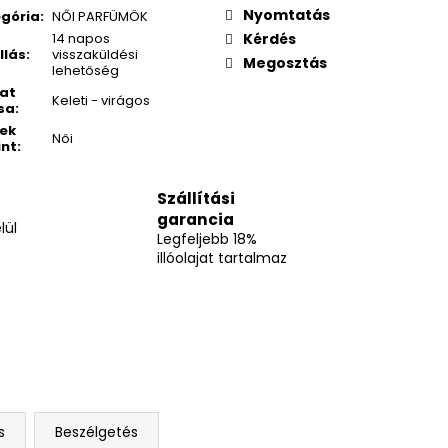
Nyomtatás
gória
:
NŐI PARFÜMÖK
14 napos
Kérdés
llás
:
visszaküldési
Megosztás
lehetőség
lat
Keleti - virágos
sa
:
ek
Női
int
:
Szállítási
garancia
lül
Legfeljebb 18%
illóolajat tartalmaz
s
Beszélgetés