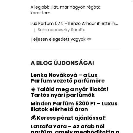
A termék értékelése 5-ből 5 csillag.
A legjobb illat, már nagyon régóta
kerestem.
Lux Parfum 074 – Kenzo Amour ihlette inspirált illat – Kenzo
Schimanovszky Sarolta
|
A termék értékelése 5-ből 5 csillag.
Teljesen elégedett vagyok 🫶
A BLOG ÚJDONSÁGAI
Lenka Nováková – a Lux
Parfum vezető parfümőre
☀️ Találd meg a nyár illatát!
Tartós nyári parfümök
Minden Parfüm 5300 Ft – Luxus
illatok elérhető áron
💰 Keress pénzt ajánlással!
Lattafa Yara – Az arab női
parfüm, amely meghódította a