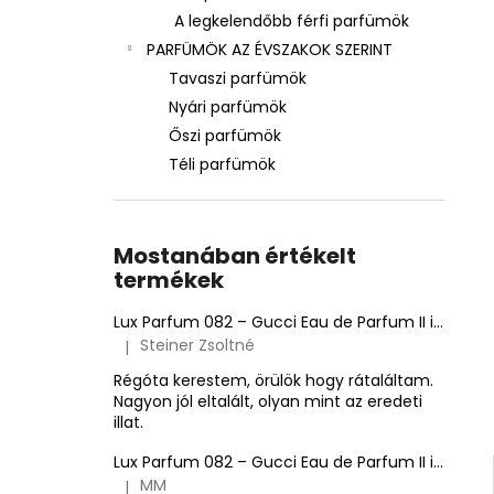
A legkelendőbb férfi parfümök
PARFÜMÖK AZ ÉVSZAKOK SZERINT
Tavaszi parfümök
Nyári parfümök
Őszi parfümök
Téli parfümök
Mostanában értékelt
termékek
Lux Parfum 082 – Gucci Eau de Parfum II ihlette inspirált illat – Gucci
Steiner Zsoltné
|
A termék értékelése 5-ből 5 csillag.
Régóta kerestem, örülök hogy rátaláltam.
Nagyon jól eltalált, olyan mint az eredeti
illat.
Lux Parfum 082 – Gucci Eau de Parfum II ihlette inspirált illat – Gucci
MM
|