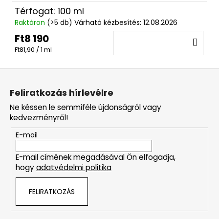
Térfogat: 100 ml
Raktáron
(>5 db)
Várható kézbesítés:
12.08.2026
Ft8 190
KO
Egységár:
Ft81,90 / 1 ml
L
á
Feliratkozás hírlevélre
b
Ne késsen le semmiféle újdonságról vagy
l
kedvezményről!
é
E-mail
c
E-mail címének megadásával Ön elfogadja,
hogy
adatvédelmi politika
FELIRATKOZÁS