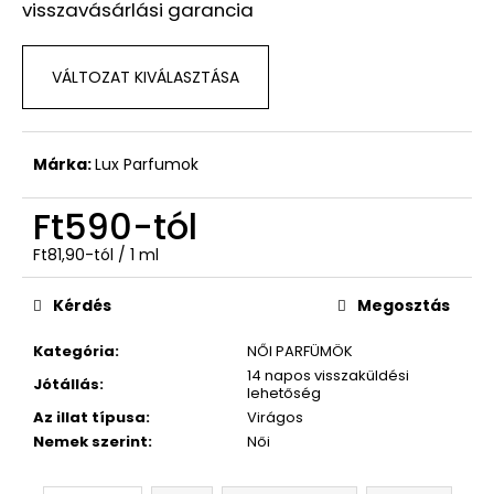
visszavásárlási garancia
Ft590
VÁLTOZAT KIVÁLASZTÁSA
Márka:
Lux Parfumok
Ft590
-tól
Egységár:
Ft81,90-tól / 1 ml
Kérdés
Megosztás
Kategória
:
NŐI PARFÜMÖK
14 napos visszaküldési
Jótállás
:
lehetőség
Az illat típusa
:
Virágos
Nemek szerint
:
Női