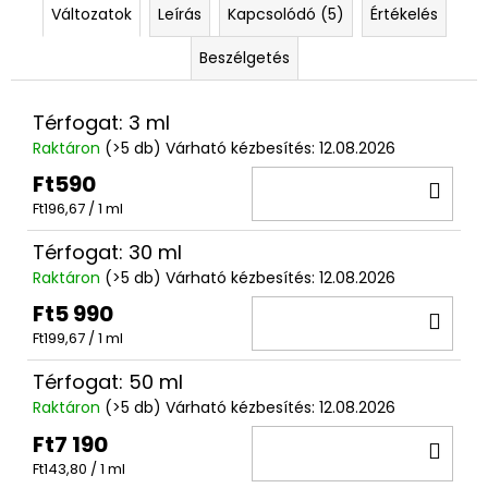
Változatok
Leírás
Kapcsolódó (5)
Értékelés
Beszélgetés
Térfogat: 3 ml
Raktáron
(>5 db)
Várható kézbesítés:
12.08.2026
Ft590
KO
Egységár:
Ft196,67 / 1 ml
Térfogat: 30 ml
Raktáron
(>5 db)
Várható kézbesítés:
12.08.2026
Ft5 990
KO
Egységár:
Ft199,67 / 1 ml
Térfogat: 50 ml
Raktáron
(>5 db)
Várható kézbesítés:
12.08.2026
Ft7 190
KO
Egységár:
Ft143,80 / 1 ml