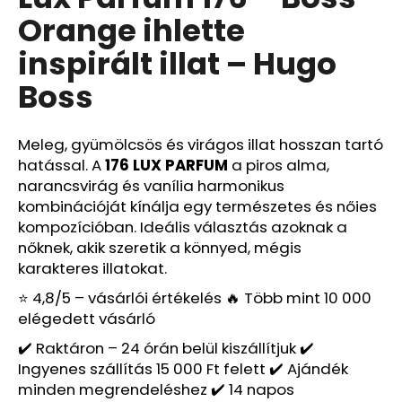
értékelése
Orange ihlette
5-
ből
A
inspirált illat – Hugo
0,0
j
csillag.
Boss
á
n
l
Meleg, gyümölcsös és virágos illat hosszan tartó
j
hatással. A
176 LUX PARFUM
a piros alma,
u
narancsvirág és vanília harmonikus
k
kombinációját kínálja egy természetes és nőies
kompozícióban. Ideális választás azoknak a
LUX
nőknek, akik szeretik a könnyed, mégis
PARFUM
karakteres illatokat.
521
–
⭐ 4,8/5 – vásárlói értékelés 🔥 Több mint 10 000
GOOD
elégedett vásárló
GIRL
BLUSH
✔️ Raktáron – 24 órán belül kiszállítjuk ✔️
ELIXIR
IHLETTE
Ingyenes szállítás 15 000 Ft felett ✔️ Ajándék
INSPIRÁLT
minden megrendeléshez ✔️ 14 napos
ILLAT