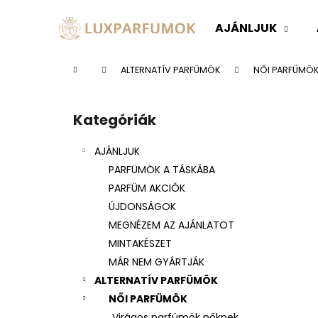
K
Ugrás
a
o
AJÁNLJUK
fő
Vissza
Vissza
s
tartalomhoz
a boltba
a boltba
á
Kezdőlap
ALTERNATÍV PARFÜMÖK
NŐI PARFÜMÖ
r
O
l
Kategóriák
Kategóriák
d
átugrása
a
AJÁNLJUK
l
PARFÜMÖK A TÁSKÁBA
s
PARFÜM AKCIÓK
ó
ÚJDONSÁGOK
p
MEGNÉZEM AZ AJÁNLATOT
a
MINTAKÉSZET
n
MÁR NEM GYÁRTJÁK
e
ALTERNATÍV PARFÜMÖK
l
NŐI PARFÜMÖK
Virágos parfümök nőknek