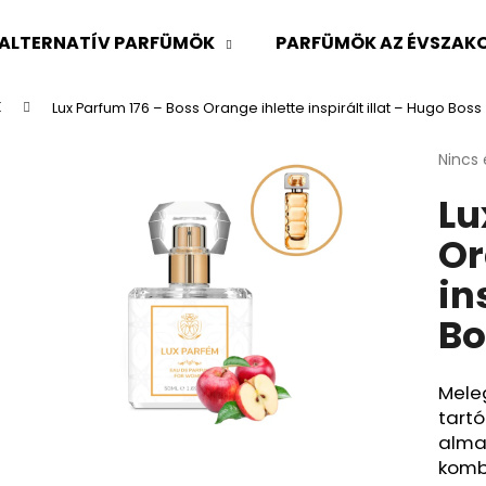
ALTERNATÍV PARFÜMÖK
PARFÜMÖK AZ ÉVSZAKO
K
Lux Parfum 176 – Boss Orange ihlette inspirált illat – Hugo Boss
Mit keres?
A
Nincs 
termé
Lu
átlago
KERESÉS
értéke
Or
5-
ből
in
0,0
Ajánljuk
csillag
Bo
Meleg
tartó
alma,
kombi