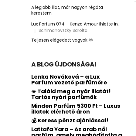
A termék értékelése 5-ből 5 csillag.
A legjobb illat, már nagyon régóta
kerestem.
Lux Parfum 074 – Kenzo Amour ihlette inspirált illat – Kenzo
Schimanovszky Sarolta
|
A termék értékelése 5-ből 5 csillag.
Teljesen elégedett vagyok 🫶
A BLOG ÚJDONSÁGAI
Lenka Nováková – a Lux
Parfum vezető parfümőre
☀️ Találd meg a nyár illatát!
Tartós nyári parfümök
Minden Parfüm 5300 Ft – Luxus
illatok elérhető áron
💰 Keress pénzt ajánlással!
Lattafa Yara – Az arab női
parfüm, amely meghódította a