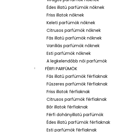
LATTAFA YARA – NŐI EAU DE PARFUM
Édes illatú parfümök nőknek
Ft600
Friss illatok nőknek
Keleti parfümök nőknek
Citrusos parfümök nőknek
Fás illatú parfümök nőknek
Vaníliás parfümök nőknek
Esti parfümök nőknek
A legkelendőbb női parfümök
FÉRFI PARFÜMÖK
Fás illatú parfümök férfiaknak
Fűszeres parfümök férfiaknak
Friss illatok férfiaknak
Citrusos parfümök férfiaknak
Bőr illatok férfiaknak
Férfi dohányillatú parfümök
Édes illatú parfümök férfiaknak
Esti parfümök férfiaknak