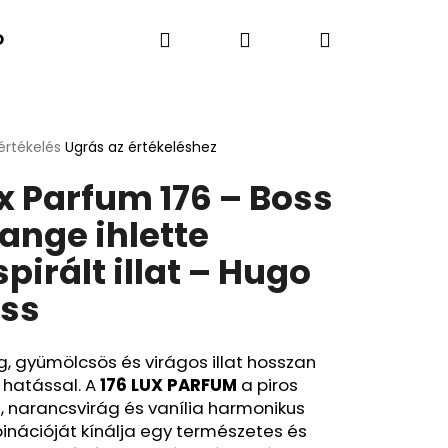
Keresés
Bejelentkezés
Kosár
K SZERINT
Kapcsolatok
A BLOG ÚJDONSÁGA
értékelés
Ugrás az értékeléshez
k
x Parfum 176 – Boss
s
lése
ange ihlette
spirált illat – Hugo
.
ss
, gyümölcsös és virágos illat hosszan
 hatással. A
176 LUX PARFUM
a piros
Következő
 narancsvirág és vanília harmonikus
nációját kínálja egy természetes és