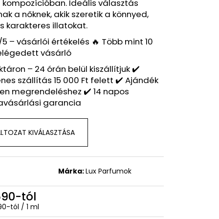
 – BOSS NUIT POUR
 kompozícióban. Ideális választás
NSPIRÁLT ILLAT – HUGO
ak a nőknek, akik szeretik a könnyed,
 karakteres illatokat.
/5 – vásárlói értékelés 🔥 Több mint 10
elégedett vásárló
ktáron – 24 órán belül kiszállítjuk ✔️
nes szállítás 15 000 Ft felett ✔️ Ajándék
en megrendeléshez ✔️ 14 napos
avásárlási garancia
LTOZAT KIVÁLASZTÁSA
Márka:
Lux Parfumok
590
-tól
égár:
90-tól / 1 ml