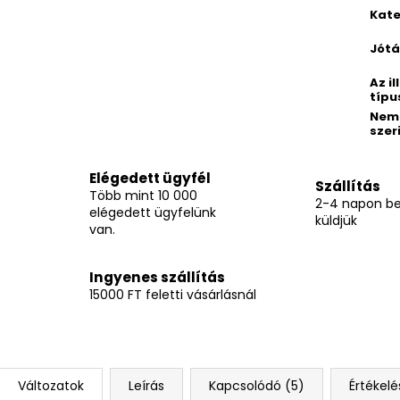
Kate
Jótá
Az il
típu
Nem
szer
Elégedett ügyfél
Szállítás
Több mint 10 000
2-4 napon be
elégedett ügyfelünk
küldjük
van.
Ingyenes szállítás
15000 FT feletti vásárlásnál
Változatok
Leírás
Kapcsolódó (5)
Értékelé