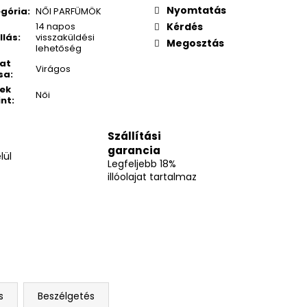
Nyomtatás
gória
:
NŐI PARFÜMÖK
14 napos
Kérdés
llás
:
visszaküldési
Megosztás
lehetőség
lat
Virágos
sa
:
ek
Női
int
:
Szállítási
garancia
lül
Legfeljebb 18%
illóolajat tartalmaz
s
Beszélgetés