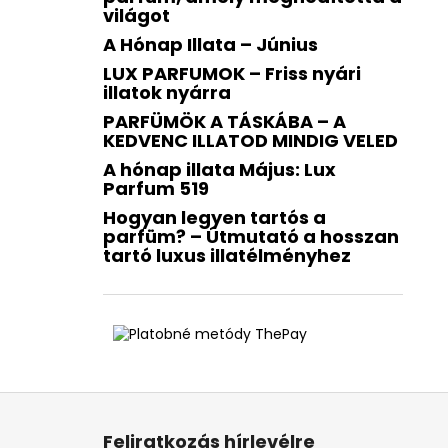
világot
A Hónap Illata – Június
LUX PARFUMOK – Friss nyári
illatok nyárra
PARFÜMÖK A TÁSKÁBA – A
KEDVENC ILLATOD MINDIG VELED
A hónap illata Május: Lux
Parfum 519
Hogyan legyen tartós a
parfüm? – Útmutató a hosszan
tartó luxus illatélményhez
L
á
Feliratkozás hírlevélre