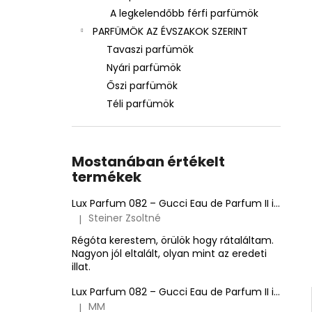
A legkelendőbb férfi parfümök
PARFÜMÖK AZ ÉVSZAKOK SZERINT
Tavaszi parfümök
Nyári parfümök
Őszi parfümök
Téli parfümök
Mostanában értékelt
termékek
Lux Parfum 082 – Gucci Eau de Parfum II ihlette inspirált illat – Gucci
Steiner Zsoltné
|
A termék értékelése 5-ből 5 csillag.
Régóta kerestem, örülök hogy rátaláltam.
Nagyon jól eltalált, olyan mint az eredeti
illat.
Lux Parfum 082 – Gucci Eau de Parfum II ihlette inspirált illat – Gucci
MM
|