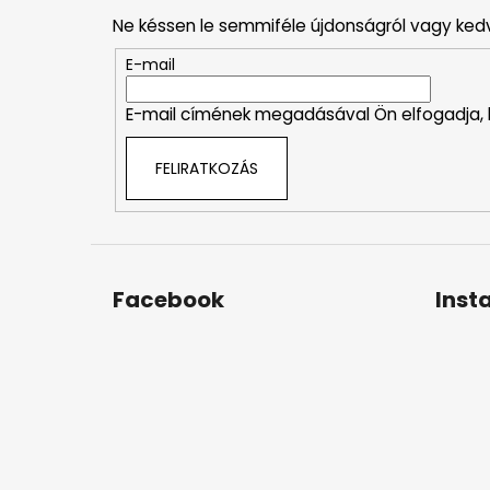
b
Ne késsen le semmiféle újdonságról vagy ked
l
é
E-mail
c
E-mail címének megadásával Ön elfogadja,
FELIRATKOZÁS
Facebook
Inst