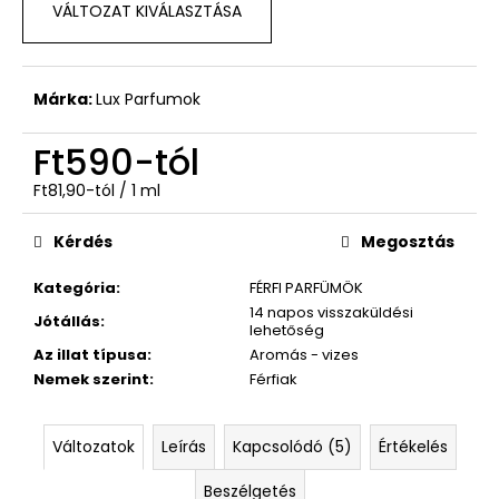
GIORGIO
VÁLTOZAT KIVÁLASZTÁSA
ARMANI
Ft590
Márka:
Lux Parfumok
Ft590
-tól
Egységár:
Ft81,90-tól / 1 ml
Kérdés
Megosztás
Kategória
:
FÉRFI PARFÜMÖK
14 napos visszaküldési
Jótállás
:
lehetőség
Az illat típusa
:
Aromás - vizes
Nemek szerint
:
Férfiak
Változatok
Leírás
Kapcsolódó (5)
Értékelés
Beszélgetés