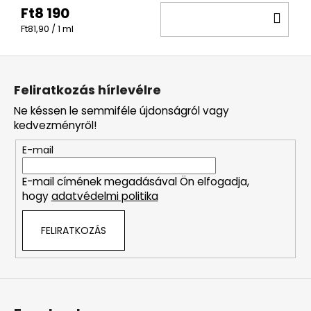
Ft8 190
KO
Egységár:
Ft81,90 / 1 ml
L
á
Feliratkozás hírlevélre
b
Ne késsen le semmiféle újdonságról vagy
l
kedvezményről!
é
E-mail
c
E-mail címének megadásával Ön elfogadja,
hogy
adatvédelmi politika
FELIRATKOZÁS