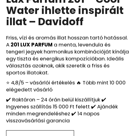
értékelése
Water ihlette inspirált
5-
ből
A
illat – Davidoff
0,0
j
csillag.
á
n
Friss, vízi és aromás illat hosszan tartó hatással.
l
A
201 LUX PARFUM
a menta, levendula és
j
tengeri jegyek harmonikus kombinációját kínálja
u
egy tiszta és energikus kompozícióban. Ideális
k
választás azoknak, akik szeretik a friss és
sportos illatokat.
⭐ 4,8/5 – vásárlói értékelés 🔥 Több mint 10 000
LUX
PARFUM
elégedett vásárló
053
–
✔️ Raktáron – 24 órán belül kiszállítjuk ✔️
MY
Ingyenes szállítás 15 000 Ft felett ✔️ Ajándék
WAY
minden megrendeléshez ✔️ 14 napos
FLORAL
IHLETTE
visszavásárlási garancia
INSPIRÁLT
ILLAT
–