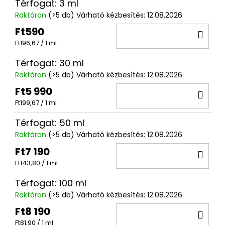
Térfogat: 3 ml
Raktáron
(>5 db)
Várható kézbesítés:
12.08.2026
Ft590
KO
Egységár:
Ft196,67 / 1 ml
Térfogat: 30 ml
Raktáron
(>5 db)
Várható kézbesítés:
12.08.2026
Ft5 990
KO
Egységár:
Ft199,67 / 1 ml
Térfogat: 50 ml
Raktáron
(>5 db)
Várható kézbesítés:
12.08.2026
Ft7 190
KO
Egységár:
Ft143,80 / 1 ml
Térfogat: 100 ml
Raktáron
(>5 db)
Várható kézbesítés:
12.08.2026
Ft8 190
KO
Egységár:
Ft81,90 / 1 ml