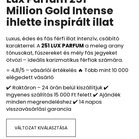
értékelése
Million Gold Intense
5-
ből
A
ihlette inspirált illat
0,0
j
csillag.
á
n
Luxus, édes és fás férfi illat intenzív, csábító
l
karakterrel. A
251 LUX PARFUM
a meleg arany
j
tónusokat, fűszereket és mély fás jegyeket
u
ötvözi – ideális karizmatikus férfiak számára.
k
⭐ 4,8/5 – vásárlói értékelés 🔥 Több mint 10 000
elégedett vásárló
LUX
✔️ Raktáron – 24 órán belül kiszállítjuk ✔️
PARFUM
Ingyenes szállítás 15 000 Ft felett ✔️ Ajándék
086
–
minden megrendeléshez ✔️ 14 napos
CAT
visszavásárlási garancia
DELUXE
AT
NIGHT
IHLETTE
VÁLTOZAT KIVÁLASZTÁSA
INSPIRÁLT
ILLAT