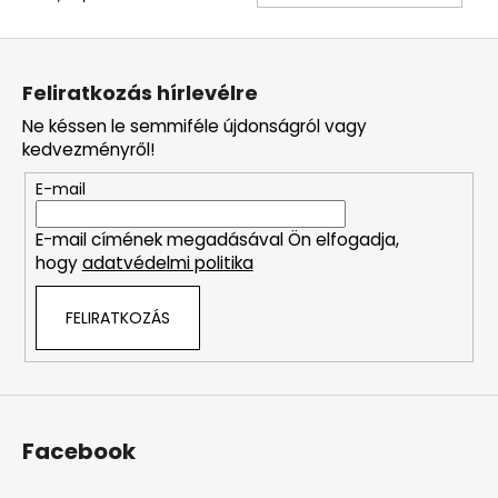
L
á
Feliratkozás hírlevélre
b
Ne késsen le semmiféle újdonságról vagy
l
kedvezményről!
é
E-mail
c
E-mail címének megadásával Ön elfogadja,
hogy
adatvédelmi politika
FELIRATKOZÁS
Facebook