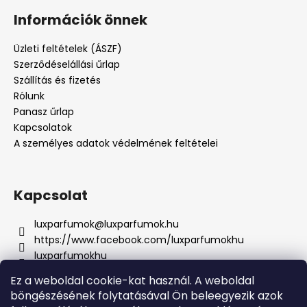
Információk önnek
Üzleti feltételek (ÁSZF)
Szerződéselállási űrlap
Szállítás és fizetés
Rólunk
Panasz űrlap
Kapcsolatok
A személyes adatok védelmének feltételei
Kapcsolat
luxparfumok
@
luxparfumok.hu
https://www.facebook.com/luxparfumokhu
luxparfumokhu
+421917415856
Ez a weboldal cookie-kat használ. A weboldal
böngészésének folytatásával Ön beleegyezik azok