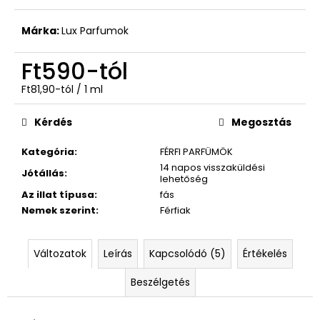
–
NAOMI
Márka:
Lux Parfumok
CAMPBELL
Ft590
Ft590
-tól
Egységár:
Ft81,90-tól / 1 ml
Kérdés
Megosztás
Kategória
:
FÉRFI PARFÜMÖK
14 napos visszaküldési
Jótállás
:
lehetőség
Az illat típusa
:
fás
Nemek szerint
:
Férfiak
Változatok
Leírás
Kapcsolódó (5)
Értékelés
Beszélgetés