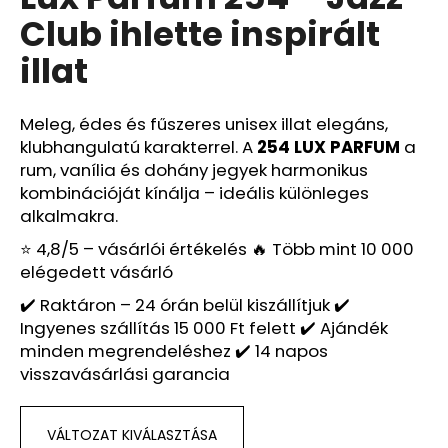
értékelése
Club ihlette inspirált
5-
ből
A
illat
0,0
j
csillag.
á
n
Meleg, édes és fűszeres unisex illat elegáns,
l
klubhangulatú karakterrel. A
254 LUX PARFUM
a
j
rum, vanília és dohány jegyek harmonikus
u
kombinációját kínálja – ideális különleges
k
alkalmakra.
⭐ 4,8/5 – vásárlói értékelés 🔥 Több mint 10 000
elégedett vásárló
LUX
PARFUM
✔️ Raktáron – 24 órán belül kiszállítjuk ✔️
143
–
Ingyenes szállítás 15 000 Ft felett ✔️ Ajándék
DOLCE
minden megrendeléshez ✔️ 14 napos
VITA
visszavásárlási garancia
IHLETTE
INSPIRÁLT
ILLAT
–
VÁLTOZAT KIVÁLASZTÁSA
DIOR