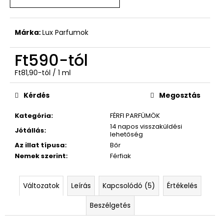
Ft590
Márka:
Lux Parfumok
Ft590
-tól
Egységár:
Ft81,90-tól / 1 ml
Kérdés
Megosztás
Kategória
:
FÉRFI PARFÜMÖK
14 napos visszaküldési
Jótállás
:
lehetőség
Az illat típusa
:
Bőr
Nemek szerint
:
Férfiak
Változatok
Leírás
Kapcsolódó (5)
Értékelés
Beszélgetés