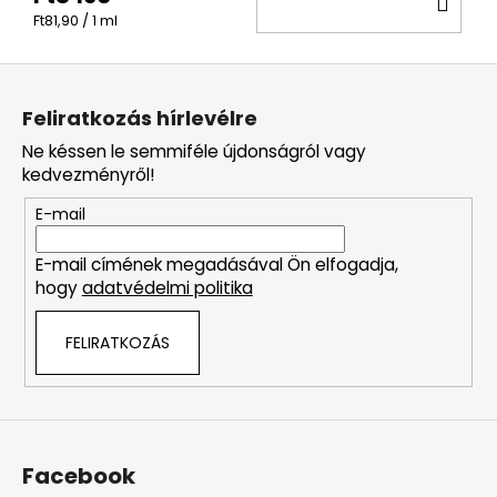
KO
Egységár:
Ft81,90 / 1 ml
L
á
Feliratkozás hírlevélre
b
Ne késsen le semmiféle újdonságról vagy
l
kedvezményről!
é
E-mail
c
E-mail címének megadásával Ön elfogadja,
hogy
adatvédelmi politika
FELIRATKOZÁS
Facebook