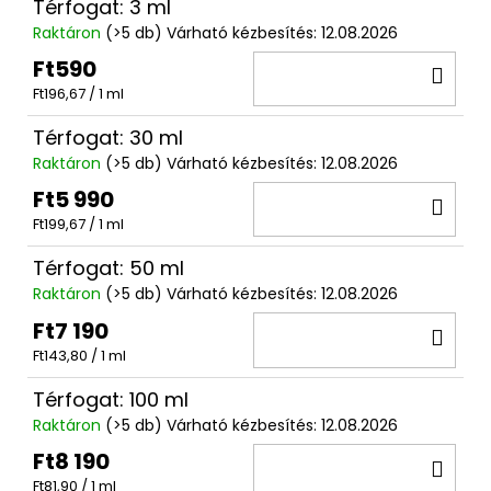
Térfogat: 3 ml
Raktáron
(>5 db)
Várható kézbesítés:
12.08.2026
Ft590
KO
Egységár:
Ft196,67 / 1 ml
Térfogat: 30 ml
Raktáron
(>5 db)
Várható kézbesítés:
12.08.2026
Ft5 990
KO
Egységár:
Ft199,67 / 1 ml
Térfogat: 50 ml
Raktáron
(>5 db)
Várható kézbesítés:
12.08.2026
Ft7 190
KO
Egységár:
Ft143,80 / 1 ml
Térfogat: 100 ml
Raktáron
(>5 db)
Várható kézbesítés:
12.08.2026
Ft8 190
KO
Egységár:
Ft81,90 / 1 ml