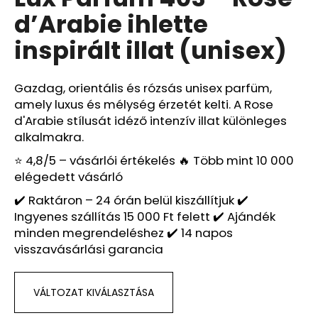
értékelése
d’Arabie ihlette
5-
ből
A
inspirált illat (unisex)
0,0
j
csillag.
á
n
Gazdag, orientális és rózsás unisex parfüm,
l
amely luxus és mélység érzetét kelti. A Rose
j
d'Arabie stílusát idéző intenzív illat különleges
u
alkalmakra.
k
⭐ 4,8/5 – vásárlói értékelés 🔥 Több mint 10 000
elégedett vásárló
5
✔️ Raktáron – 24 órán belül kiszállítjuk ✔️
DB
Ingyenes szállítás 15 000 Ft felett ✔️ Ajándék
VÉLETLENSZERŰ
PARFÜMMINTA
minden megrendeléshez ✔️ 14 napos
CSOMAG
visszavásárlási garancia
–
MINDÖSSZE
1800
FT!
VÁLTOZAT KIVÁLASZTÁSA
Ft1