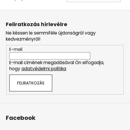
L
á
Feliratkozás hírlevélre
b
Ne késsen le semmiféle újdonságról vagy
l
kedvezményről!
é
E-mail
c
E-mail címének megadásával Ön elfogadja,
hogy
adatvédelmi politika
FELIRATKOZÁS
Facebook