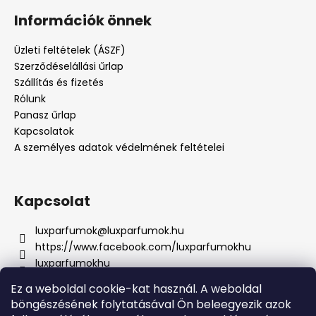
Információk önnek
Üzleti feltételek (ÁSZF)
Szerződéselállási űrlap
Szállítás és fizetés
Rólunk
Panasz űrlap
Kapcsolatok
A személyes adatok védelmének feltételei
Kapcsolat
luxparfumok
@
luxparfumok.hu
https://www.facebook.com/luxparfumokhu
luxparfumokhu
+421917415856
Ez a weboldal cookie-kat használ. A weboldal
böngészésének folytatásával Ön beleegyezik azok