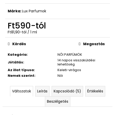
800
Korábbi:
Ft2
Márka:
Lux Parfumok
950
Ft590
-tól
Egységár:
Ft81,90-tól / 1 ml
Kérdés
Megosztás
Kategória
:
NŐI PARFÜMÖK
14 napos visszaküldési
Jótállás
:
lehetőség
Az illat típusa
:
Keleti-virágos
Nemek szerint
:
Női
Változatok
Leírás
Kapcsolódó (5)
Értékelés
Beszélgetés