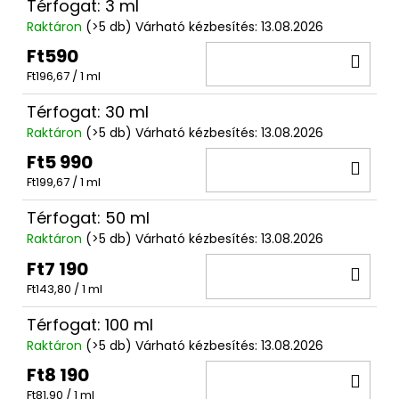
Térfogat: 3 ml
Raktáron
(>5 db)
Várható kézbesítés:
13.08.2026
Ft590
KO
Egységár:
Ft196,67 / 1 ml
Térfogat: 30 ml
Raktáron
(>5 db)
Várható kézbesítés:
13.08.2026
Ft5 990
KO
Egységár:
Ft199,67 / 1 ml
Térfogat: 50 ml
Raktáron
(>5 db)
Várható kézbesítés:
13.08.2026
Ft7 190
KO
Egységár:
Ft143,80 / 1 ml
Térfogat: 100 ml
Raktáron
(>5 db)
Várható kézbesítés:
13.08.2026
Ft8 190
KO
Egységár:
Ft81,90 / 1 ml