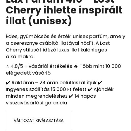
értékelése
Cherry ihlette inspirált
5-
ből
A
illat (unisex)
5,0
j
csillag.
á
n
Édes, gyümölcsös és érzéki unisex parfüm, amely
l
a cseresznye csábító illatával hódít. A Lost
j
Cherry stílusát idéző luxus illat különleges
u
alkalmakra.
k
⭐ 4,8/5 – vásárlói értékelés 🔥 Több mint 10 000
elégedett vásárló
LUX
✔️ Raktáron – 24 órán belül kiszállítjuk ✔️
PARFUM
Ingyenes szállítás 15 000 Ft felett ✔️ Ajándék
143
–
minden megrendeléshez ✔️ 14 napos
DOLCE
visszavásárlási garancia
VITA
IHLETTE
INSPIRÁLT
ILLAT
VÁLTOZAT KIVÁLASZTÁSA
–
DIOR