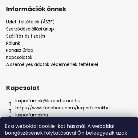
Információk önnek
Üzleti feltételek (ÁSZF)
Szerződéselállási űrlap
Szállítás és fizetés
Rólunk
Panasz űrlap
Kapcsolatok
A személyes adatok védelmének feltételei
Kapcsolat
luxparfumok
@
luxparfumok.hu
https://www.facebook.com/luxparfumokhu
luxparfumokhu
+421917415856
Ez a weboldal cookie-kat használ. A weboldal
böngészésének folytatásával Ön beleegyezik azok