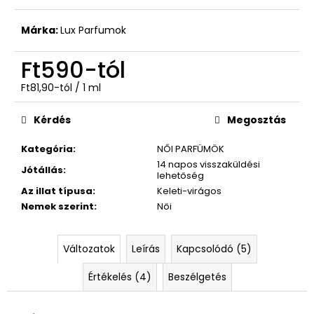
Ft590
Márka:
Lux Parfumok
Ft590
-tól
Egységár:
Ft81,90-tól / 1 ml
Kérdés
Megosztás
Kategória
:
NŐI PARFÜMÖK
14 napos visszaküldési
Jótállás
:
lehetőség
Az illat típusa
:
Keleti-virágos
Nemek szerint
:
Női
Változatok
Leírás
Kapcsolódó (5)
Értékelés (4)
Beszélgetés