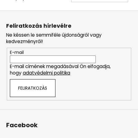
L
á
Feliratkozás hírlevélre
b
Ne késsen le semmiféle újdonságról vagy
l
kedvezményről!
é
E-mail
c
E-mail címének megadásával Ön elfogadja,
hogy
adatvédelmi politika
FELIRATKOZÁS
Facebook