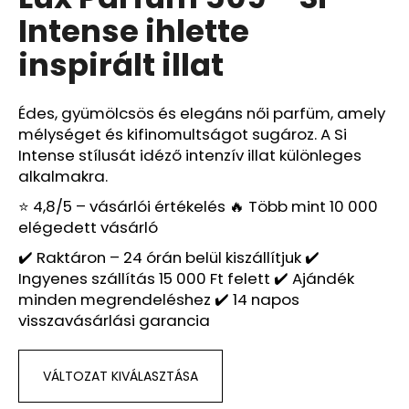
értékelése
Intense ihlette
5-
ből
A
inspirált illat
0,0
j
csillag.
á
n
Édes, gyümölcsös és elegáns női parfüm, amely
l
mélységet és kifinomultságot sugároz. A Si
j
Intense stílusát idéző intenzív illat különleges
u
alkalmakra.
k
⭐ 4,8/5 – vásárlói értékelés 🔥 Több mint 10 000
elégedett vásárló
LUX
✔️ Raktáron – 24 órán belül kiszállítjuk ✔️
PARFUM
Ingyenes szállítás 15 000 Ft felett ✔️ Ajándék
246
–
minden megrendeléshez ✔️ 14 napos
MAGNETISM
visszavásárlási garancia
FOR
MEN
IHLETTE
INSPIRÁLT
VÁLTOZAT KIVÁLASZTÁSA
ILLAT