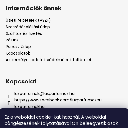
Információk önnek
Üzleti feltételek (ÁSZF)
Szerződéselállási űrlap
Szállítás és fizetés
Rólunk
Panasz űrlap
Kapcsolatok
A személyes adatok védelmének feltételei
Kapcsolat
luxparfumok
@
luxparfumok.hu
https://www.facebook.com/luxparfumokhu
luxparfumokhu
+421917415856
Ez a weboldal cookie-kat használ. A weboldal
böngészésének folytatásával Ön beleegyezik azok