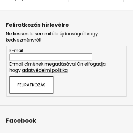
L
á
Feliratkozás hírlevélre
b
Ne késsen le semmiféle újdonságról vagy
l
kedvezményről!
é
E-mail
c
E-mail címének megadásával Ön elfogadja,
hogy
adatvédelmi politika
FELIRATKOZÁS
Facebook