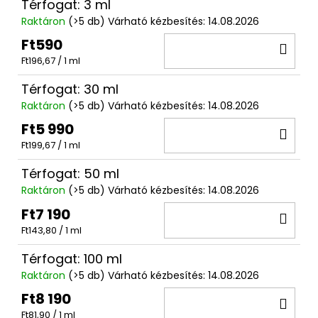
Térfogat: 3 ml
Raktáron
(>5 db)
Várható kézbesítés:
14.08.2026
Ft590
KO
Egységár:
Ft196,67 / 1 ml
Térfogat: 30 ml
Raktáron
(>5 db)
Várható kézbesítés:
14.08.2026
Ft5 990
KO
Egységár:
Ft199,67 / 1 ml
Térfogat: 50 ml
Raktáron
(>5 db)
Várható kézbesítés:
14.08.2026
Ft7 190
KO
Egységár:
Ft143,80 / 1 ml
Térfogat: 100 ml
Raktáron
(>5 db)
Várható kézbesítés:
14.08.2026
Ft8 190
KO
Egységár:
Ft81,90 / 1 ml