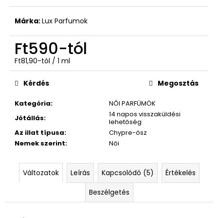
Ft590
Márka:
Lux Parfumok
Ft590
-tól
Egységár:
Ft81,90-tól / 1 ml
Kérdés
Megosztás
Kategória
:
NŐI PARFÜMÖK
14 napos visszaküldési
Jótállás
:
lehetőség
Az illat típusa
:
Chypre-ősz
Nemek szerint
:
Női
Változatok
Leírás
Kapcsolódó (5)
Értékelés
Beszélgetés