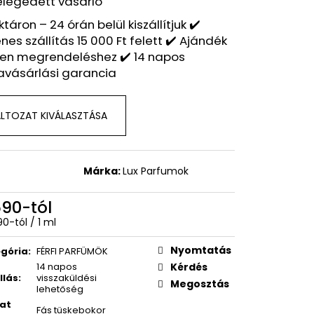
elégedett vásárló
 – BOSS NUIT POUR
NSPIRÁLT ILLAT – HUGO
ktáron – 24 órán belül kiszállítjuk ✔️
nes szállítás 15 000 Ft felett ✔️ Ajándék
en megrendeléshez ✔️ 14 napos
avásárlási garancia
LTOZAT KIVÁLASZTÁSA
Márka:
Lux Parfumok
590
-tól
égár:
90-tól / 1 ml
Nyomtatás
gória
:
FÉRFI PARFÜMÖK
14 napos
Kérdés
llás
:
visszaküldési
Megosztás
lehetőség
lat
Fás tüskebokor