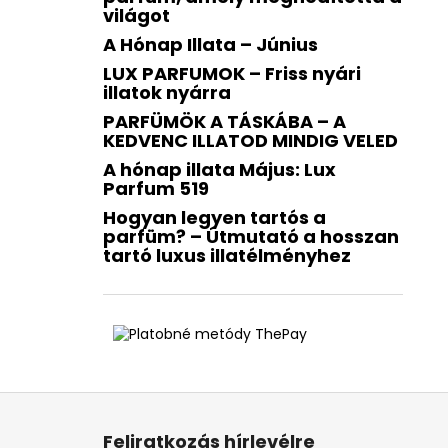
világot
A Hónap Illata – Június
LUX PARFUMOK – Friss nyári
illatok nyárra
PARFÜMÖK A TÁSKÁBA – A
KEDVENC ILLATOD MINDIG VELED
A hónap illata Május: Lux
Parfum 519
Hogyan legyen tartós a
parfüm? – Útmutató a hosszan
tartó luxus illatélményhez
L
á
Feliratkozás hírlevélre