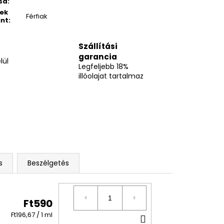
sa
:
ek
Férfiak
int
:
Szállítási
garancia
lül
Legfeljebb 18%
illóolajat tartalmaz
s
Beszélgetés
Ft590
Egységár:
KOSÁRBA
Ft196,67 / 1 ml