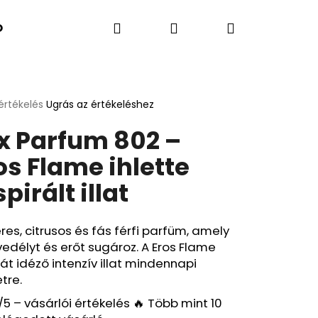
Keresés
Bejelentkezés
Kosár
K SZERINT
Kapcsolatok
A BLOG ÚJDONSÁGA
értékelés
Ugrás az értékeléshez
k
x Parfum 802 –
s
lése
os Flame ihlette
spirált illat
.
res, citrusos és fás férfi parfüm, amely
edélyt és erőt sugároz. A Eros Flame
sát idéző intenzív illat mindennapi
etre.
Következő
/5 – vásárlói értékelés 🔥 Több mint 10