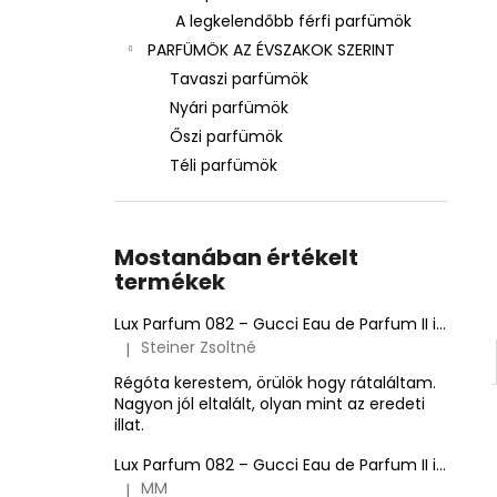
A legkelendőbb férfi parfümök
PARFÜMÖK AZ ÉVSZAKOK SZERINT
Tavaszi parfümök
Nyári parfümök
Őszi parfümök
Téli parfümök
Mostanában értékelt
termékek
Lux Parfum 082 – Gucci Eau de Parfum II ihlette inspirált illat – Gucci
Steiner Zsoltné
|
A termék értékelése 5-ből 5 csillag.
Régóta kerestem, örülök hogy rátaláltam.
Nagyon jól eltalált, olyan mint az eredeti
illat.
Lux Parfum 082 – Gucci Eau de Parfum II ihlette inspirált illat – Gucci
MM
|