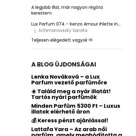
A termék értékelése 5-ből 5 csillag.
A legjobb illat, már nagyon régóta
kerestem.
Lux Parfum 074 – Kenzo Amour ihlette inspirált illat – Kenzo
Schimanovszky Sarolta
|
A termék értékelése 5-ből 5 csillag.
Teljesen elégedett vagyok 🫶
A BLOG ÚJDONSÁGAI
Lenka Nováková – a Lux
Parfum vezető parfümőre
☀️ Találd meg a nyár illatát!
Tartós nyári parfümök
Minden Parfüm 5300 Ft – Luxus
illatok elérhető áron
💰 Keress pénzt ajánlással!
Lattafa Yara – Az arab női
parfüm, amely meghódította a