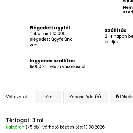
típu
Nem
szer
Elégedett ügyfél
Szállítás
Több mint 10 000
2-4 napon be
elégedett ügyfelünk
küldjük
van.
Ingyenes szállítás
15000 FT feletti vásárlásnál
Változatok
Leírás
Kapcsolódó (5)
Értékelé
Térfogat: 3 ml
Raktáron
(>5 db)
Várható kézbesítés:
13.08.2026