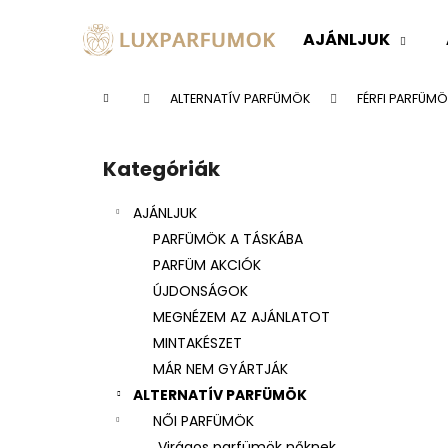
K
Ugrás
a
o
AJÁNLJUK
fő
Vissza
Vissza
s
tartalomhoz
a boltba
a boltba
á
Kezdőlap
ALTERNATÍV PARFÜMÖK
FÉRFI PARFÜMÖ
r
O
l
Kategóriák
Kategóriák
d
átugrása
a
AJÁNLJUK
l
PARFÜMÖK A TÁSKÁBA
s
PARFÜM AKCIÓK
ó
ÚJDONSÁGOK
p
MEGNÉZEM AZ AJÁNLATOT
a
MINTAKÉSZET
n
MÁR NEM GYÁRTJÁK
e
ALTERNATÍV PARFÜMÖK
l
NŐI PARFÜMÖK
Virágos parfümök nőknek