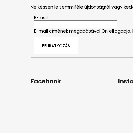
b
Ne késsen le semmiféle újdonságról vagy ked
l
é
E-mail
c
E-mail címének megadásával Ön elfogadja,
FELIRATKOZÁS
Facebook
Inst