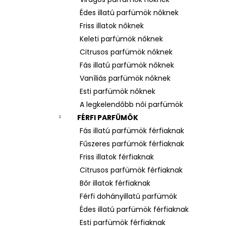
LATTAFA YARA – NŐI EAU DE PARFUM
Édes illatú parfümök nőknek
Ft600
Friss illatok nőknek
Keleti parfümök nőknek
Citrusos parfümök nőknek
Fás illatú parfümök nőknek
Vaníliás parfümök nőknek
Esti parfümök nőknek
A legkelendőbb női parfümök
FÉRFI PARFÜMÖK
Fás illatú parfümök férfiaknak
Fűszeres parfümök férfiaknak
Friss illatok férfiaknak
Citrusos parfümök férfiaknak
Bőr illatok férfiaknak
Férfi dohányillatú parfümök
Édes illatú parfümök férfiaknak
Esti parfümök férfiaknak