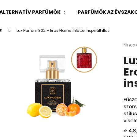
ALTERNATÍV PARFÜMÖK
PARFÜMÖK AZ ÉVSZAKO
K
Lux Parfum 802 – Eros Flame ihlette inspirált illat
Mit keres?
A
Nincs 
termé
Lu
átlago
KERESÉS
értéke
Er
5-
ből
in
0,0
Ajánljuk
csillag
Fűsze
szenv
stílu
visel
⭐ 4,8