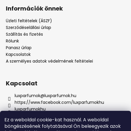
Információk önnek
Üzleti feltételek (ÁSZF)
Szerződéselállási űrlap
Szállítás és fizetés
Rólunk
Panasz űrlap
Kapcsolatok
A személyes adatok védelmének feltételei
Kapcsolat
luxparfumok
@
luxparfumok.hu
https://www.facebook.com/luxparfumokhu
luxparfumokhu
+421917415856
Ez a weboldal cookie-kat használ. A weboldal
böngészésének folytatásával Ön beleegyezik azok