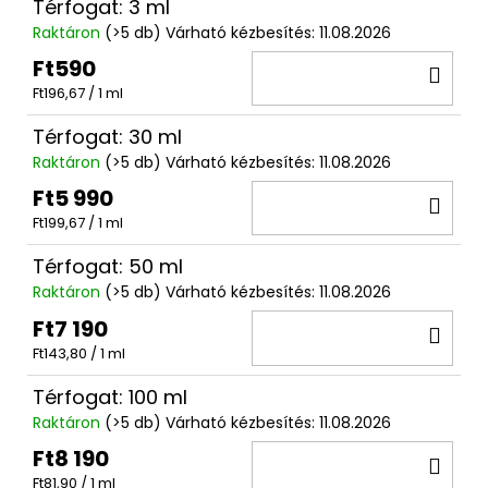
Térfogat: 3 ml
Raktáron
(>5 db)
Várható kézbesítés:
11.08.2026
Ft590
KO
Egységár:
Ft196,67 / 1 ml
Térfogat: 30 ml
Raktáron
(>5 db)
Várható kézbesítés:
11.08.2026
Ft5 990
KO
Egységár:
Ft199,67 / 1 ml
Térfogat: 50 ml
Raktáron
(>5 db)
Várható kézbesítés:
11.08.2026
Ft7 190
KO
Egységár:
Ft143,80 / 1 ml
Térfogat: 100 ml
Raktáron
(>5 db)
Várható kézbesítés:
11.08.2026
Ft8 190
KO
Egységár:
Ft81,90 / 1 ml