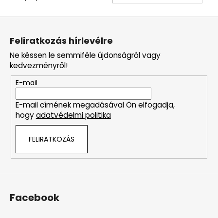
L
á
Feliratkozás hírlevélre
b
Ne késsen le semmiféle újdonságról vagy
l
kedvezményről!
é
E-mail
c
E-mail címének megadásával Ön elfogadja,
hogy
adatvédelmi politika
FELIRATKOZÁS
Facebook