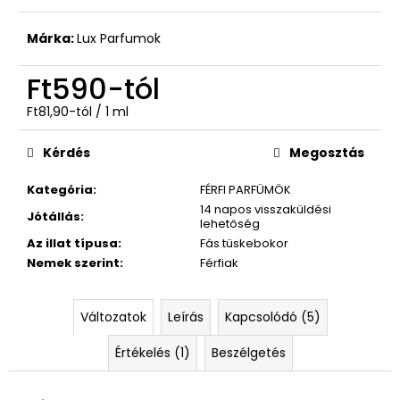
Márka:
Lux Parfumok
Ft590
-tól
Egységár:
Ft81,90-tól / 1 ml
Kérdés
Megosztás
Kategória
:
FÉRFI PARFÜMÖK
14 napos visszaküldési
Jótállás
:
lehetőség
Az illat típusa
:
Fás tüskebokor
Nemek szerint
:
Férfiak
Változatok
Leírás
Kapcsolódó (5)
Értékelés (1)
Beszélgetés