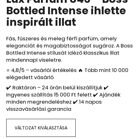
értékelése
Bottled Intense ihlette
5-
ből
A
inspirált illat
4,0
j
csillag.
á
n
Fás, fűszeres és meleg férfi parfüm, amely
l
eleganciát és magabiztosságot sugároz. A Boss
j
Bottled Intense stílusát idéző klasszikus illat
u
mindennapi viseletre.
k
⭐ 4,8/5 – vásárlói értékelés 🔥 Több mint 10 000
elégedett vásárló
LATTAFA
✔️ Raktáron – 24 órán belül kiszállítjuk ✔️
YARA
Ingyenes szállítás 15 000 Ft felett ✔️ Ajándék
–
NŐI
minden megrendeléshez ✔️ 14 napos
EAU
visszavásárlási garancia
DE
PARFUM
Ft600
VÁLTOZAT KIVÁLASZTÁSA