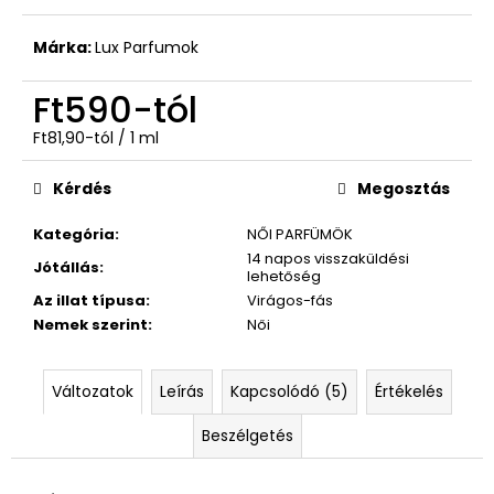
(UNISEX)
Ft590
Márka:
Lux Parfumok
Ft590
-tól
Egységár:
Ft81,90-tól / 1 ml
Kérdés
Megosztás
Kategória
:
NŐI PARFÜMÖK
14 napos visszaküldési
Jótállás
:
lehetőség
Az illat típusa
:
Virágos-fás
Nemek szerint
:
Női
Változatok
Leírás
Kapcsolódó (5)
Értékelés
Beszélgetés