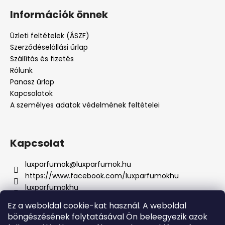
Információk önnek
Üzleti feltételek (ÁSZF)
Szerződéselállási űrlap
Szállítás és fizetés
Rólunk
Panasz űrlap
Kapcsolatok
A személyes adatok védelmének feltételei
Kapcsolat
luxparfumok
@
luxparfumok.hu
https://www.facebook.com/luxparfumokhu
luxparfumokhu
+421917415856
Ez a weboldal cookie-kat használ. A weboldal
böngészésének folytatásával Ön beleegyezik azok