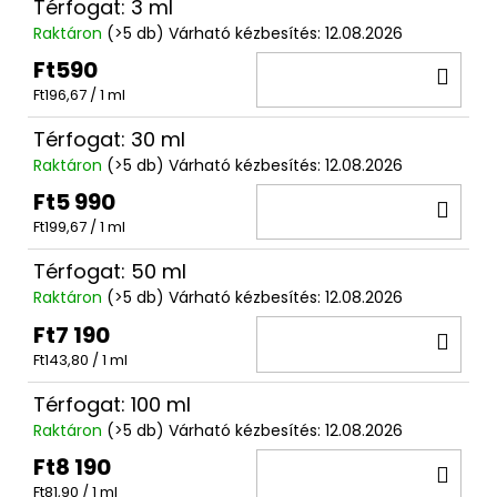
Térfogat: 3 ml
Raktáron
(>5 db)
Várható kézbesítés:
12.08.2026
Ft590
KO
Egységár:
Ft196,67 / 1 ml
Térfogat: 30 ml
Raktáron
(>5 db)
Várható kézbesítés:
12.08.2026
Ft5 990
KO
Egységár:
Ft199,67 / 1 ml
Térfogat: 50 ml
Raktáron
(>5 db)
Várható kézbesítés:
12.08.2026
Ft7 190
KO
Egységár:
Ft143,80 / 1 ml
Térfogat: 100 ml
Raktáron
(>5 db)
Várható kézbesítés:
12.08.2026
Ft8 190
KO
Egységár:
Ft81,90 / 1 ml