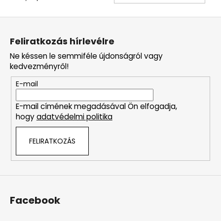
L
á
Feliratkozás hírlevélre
b
Ne késsen le semmiféle újdonságról vagy
l
kedvezményről!
é
E-mail
c
E-mail címének megadásával Ön elfogadja,
hogy
adatvédelmi politika
FELIRATKOZÁS
Facebook