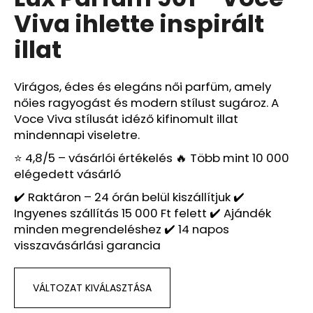
értékelése
Viva ihlette inspirált
5-
ből
A
illat
0,0
j
csillag.
á
n
Virágos, édes és elegáns női parfüm, amely
l
nőies ragyogást és modern stílust sugároz. A
j
Voce Viva stílusát idéző kifinomult illat
u
mindennapi viseletre.
k
⭐ 4,8/5 – vásárlói értékelés 🔥 Több mint 10 000
elégedett vásárló
LUX
✔️ Raktáron – 24 órán belül kiszállítjuk ✔️
PARFUM
Ingyenes szállítás 15 000 Ft felett ✔️ Ajándék
420
–
minden megrendeléshez ✔️ 14 napos
UNDER
visszavásárlási garancia
THE
LEMON
TREES
IHLETTE
VÁLTOZAT KIVÁLASZTÁSA
INSPIRÁLT
ILLAT