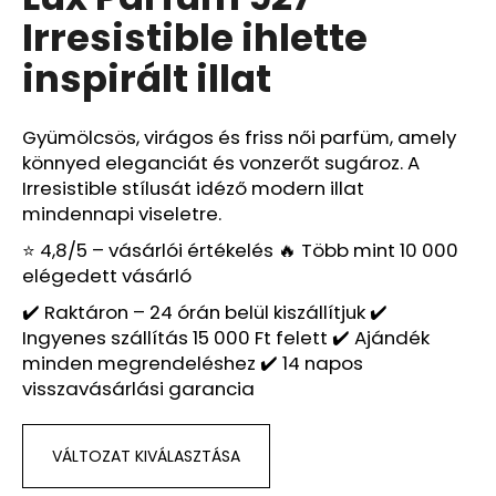
értékelése
Irresistible ihlette
5-
ből
A
inspirált illat
5,0
j
csillag.
á
n
Gyümölcsös, virágos és friss női parfüm, amely
l
könnyed eleganciát és vonzerőt sugároz. A
j
Irresistible stílusát idéző modern illat
u
mindennapi viseletre.
k
⭐ 4,8/5 – vásárlói értékelés 🔥 Több mint 10 000
elégedett vásárló
LUX
✔️ Raktáron – 24 órán belül kiszállítjuk ✔️
PARFUM
Ingyenes szállítás 15 000 Ft felett ✔️ Ajándék
053
–
minden megrendeléshez ✔️ 14 napos
MY
visszavásárlási garancia
WAY
FLORAL
IHLETTE
INSPIRÁLT
VÁLTOZAT KIVÁLASZTÁSA
ILLAT
–