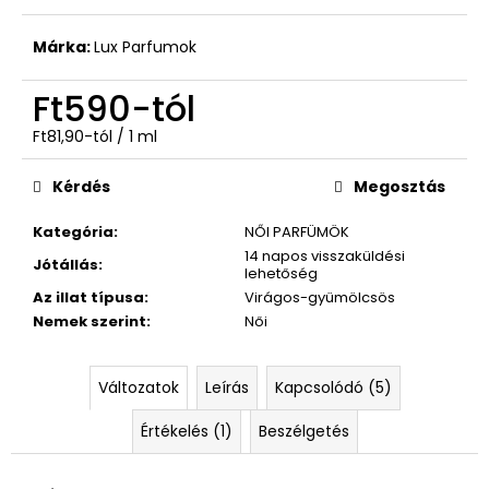
GIORGIO
ARMANI
Márka:
Lux Parfumok
Ft590
Ft590
-tól
Egységár:
Ft81,90-tól / 1 ml
Kérdés
Megosztás
Kategória
:
NŐI PARFÜMÖK
14 napos visszaküldési
Jótállás
:
lehetőség
Az illat típusa
:
Virágos-gyümölcsös
Nemek szerint
:
Női
Változatok
Leírás
Kapcsolódó (5)
Értékelés (1)
Beszélgetés