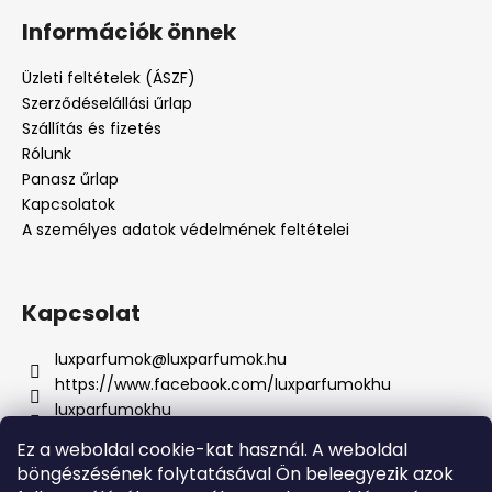
Információk önnek
Üzleti feltételek (ÁSZF)
Szerződéselállási űrlap
Szállítás és fizetés
Rólunk
Panasz űrlap
Kapcsolatok
A személyes adatok védelmének feltételei
Kapcsolat
luxparfumok
@
luxparfumok.hu
https://www.facebook.com/luxparfumokhu
luxparfumokhu
+421917415856
Ez a weboldal cookie-kat használ. A weboldal
böngészésének folytatásával Ön beleegyezik azok