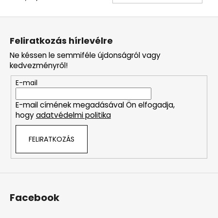
L
á
Feliratkozás hírlevélre
b
Ne késsen le semmiféle újdonságról vagy
l
kedvezményről!
é
E-mail
c
E-mail címének megadásával Ön elfogadja,
hogy
adatvédelmi politika
FELIRATKOZÁS
Facebook