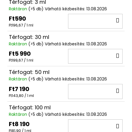
Térfogat: 3 ml
Raktáron
(>5 db)
Várható kézbesítés:
13.08.2026
Ft590
KO
Egységár:
Ft196,67 / 1 ml
Térfogat: 30 ml
Raktáron
(>5 db)
Várható kézbesítés:
13.08.2026
Ft5 990
KO
Egységár:
Ft199,67 / 1 ml
Térfogat: 50 ml
Raktáron
(>5 db)
Várható kézbesítés:
13.08.2026
Ft7 190
KO
Egységár:
Ft143,80 / 1 ml
Térfogat: 100 ml
Raktáron
(>5 db)
Várható kézbesítés:
13.08.2026
Ft8 190
KO
Egységár:
Ft81,90 / 1 ml