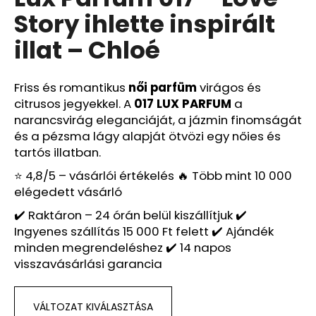
értékelése
Story ihlette inspirált
5-
ből
A
illat – Chloé
0,0
j
csillag.
á
n
Friss és romantikus
női parfüm
virágos és
l
citrusos jegyekkel. A
017 LUX PARFUM
a
j
narancsvirág eleganciáját, a jázmin finomságát
u
és a pézsma lágy alapját ötvözi egy nőies és
k
tartós illatban.
⭐ 4,8/5 – vásárlói értékelés 🔥 Több mint 10 000
elégedett vásárló
LUX
PARFUM
✔️ Raktáron – 24 órán belül kiszállítjuk ✔️
053
–
Ingyenes szállítás 15 000 Ft felett ✔️ Ajándék
MY
minden megrendeléshez ✔️ 14 napos
WAY
visszavásárlási garancia
FLORAL
IHLETTE
INSPIRÁLT
ILLAT
VÁLTOZAT KIVÁLASZTÁSA
–