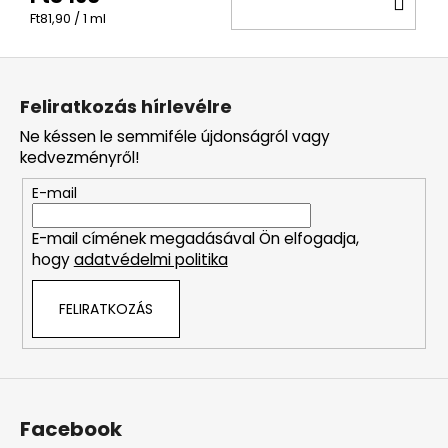
KO
Egységár:
Ft81,90 / 1 ml
L
á
Feliratkozás hírlevélre
b
Ne késsen le semmiféle újdonságról vagy
l
kedvezményről!
é
E-mail
c
E-mail címének megadásával Ön elfogadja,
hogy
adatvédelmi politika
FELIRATKOZÁS
Facebook