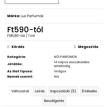
GIORGIO
ARMANI
Ft590
Márka:
Lux Parfumok
Ft590
-tól
Egységár:
Ft81,90-tól / 1 ml
Kérdés
Megosztás
Kategória
:
NŐI PARFÜMÖK
14 napos visszaküldési
Jótállás
:
lehetőség
Az illat típusa
:
Virágos
Nemek szerint
:
Női
Változatok
Leírás
Kapcsolódó (5)
Értékelés
Beszélgetés