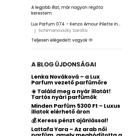
A termék értékelése 5-ből 5 csillag.
A legjobb illat, már nagyon régóta
kerestem.
Lux Parfum 074 – Kenzo Amour ihlette inspirált illat – Kenzo
Schimanovszky Sarolta
|
A termék értékelése 5-ből 5 csillag.
Teljesen elégedett vagyok 🫶
A BLOG ÚJDONSÁGAI
Lenka Nováková – a Lux
Parfum vezető parfümőre
☀️ Találd meg a nyár illatát!
Tartós nyári parfümök
Minden Parfüm 5300 Ft – Luxus
illatok elérhető áron
💰 Keress pénzt ajánlással!
Lattafa Yara – Az arab női
parfüm, amely meghódította a