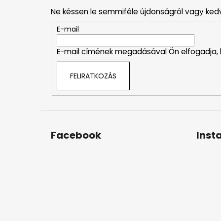
b
Ne késsen le semmiféle újdonságról vagy ked
l
é
E-mail
c
E-mail címének megadásával Ön elfogadja,
FELIRATKOZÁS
Facebook
Inst