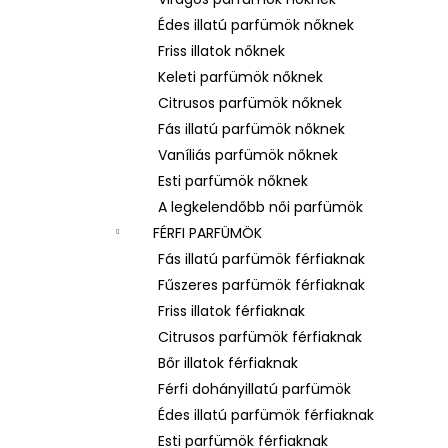
LATTAFA YARA – NŐI EAU DE PARFUM
Édes illatú parfümök nőknek
Ft600
Friss illatok nőknek
Keleti parfümök nőknek
Citrusos parfümök nőknek
Fás illatú parfümök nőknek
Vaníliás parfümök nőknek
Esti parfümök nőknek
A legkelendőbb női parfümök
FÉRFI PARFÜMÖK
Fás illatú parfümök férfiaknak
Fűszeres parfümök férfiaknak
Friss illatok férfiaknak
Citrusos parfümök férfiaknak
Bőr illatok férfiaknak
Férfi dohányillatú parfümök
Édes illatú parfümök férfiaknak
Esti parfümök férfiaknak