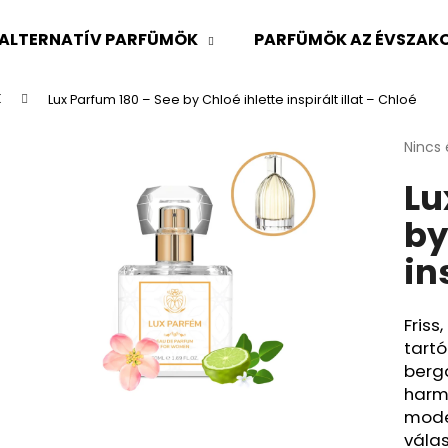
ALTERNATÍV PARFÜMÖK
PARFÜMÖK AZ ÉVSZAKO
K
Lux Parfum 180 – See by Chloé ihlette inspirált illat – Chloé
Mit keres?
A
Nincs 
termé
Lu
átlago
KERESÉS
értéke
by
5-
ből
in
0,0
Ajánljuk
csillag
Friss
tartó
berg
harm
mode
válas