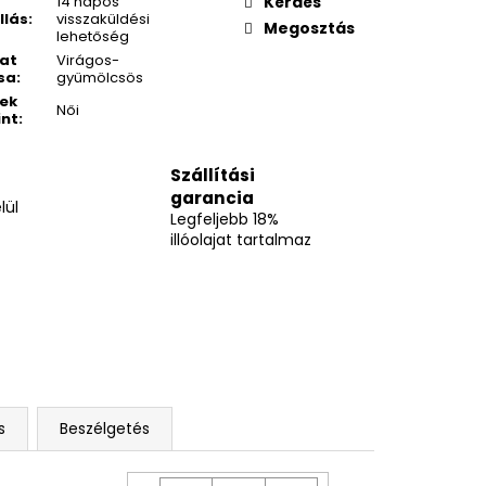
14 napos
Kérdés
llás
:
visszaküldési
Megosztás
lehetőség
lat
Virágos-
sa
:
gyümölcsös
ek
Női
int
:
Szállítási
garancia
lül
Legfeljebb 18%
illóolajat tartalmaz
s
Beszélgetés