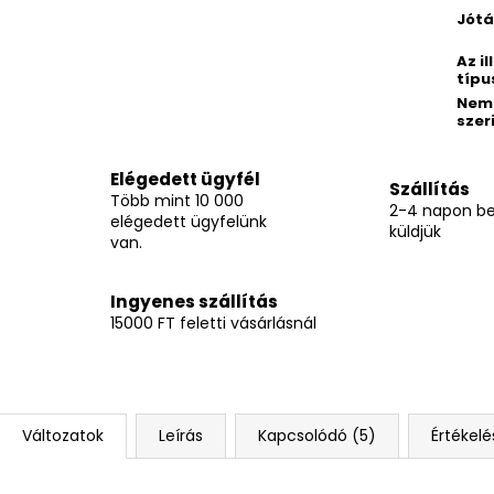
Jótá
Az il
típu
Nem
szer
Elégedett ügyfél
Szállítás
Több mint 10 000
2-4 napon be
elégedett ügyfelünk
küldjük
van.
Ingyenes szállítás
15000 FT feletti vásárlásnál
Változatok
Leírás
Kapcsolódó (5)
Értékelé