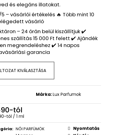
 – BOSS NUIT POUR
ed és elegáns illatokat.
NSPIRÁLT ILLAT – HUGO
/5 – vásárlói értékelés 🔥 Több mint 10
elégedett vásárló
ktáron – 24 órán belül kiszállítjuk ✔️
nes szállítás 15 000 Ft felett ✔️ Ajándék
en megrendeléshez ✔️ 14 napos
avásárlási garancia
LTOZAT KIVÁLASZTÁSA
Márka:
Lux Parfumok
590
-tól
égár:
90-tól / 1 ml
Nyomtatás
gória
:
NŐI PARFÜMÖK