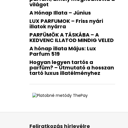
világot
A Hónap Illata – Június
LUX PARFUMOK – Friss nyári
illatok nyárra
PARFÜMÖK A TÁSKÁBA – A
KEDVENC ILLATOD MINDIG VELED
A hónap illata Május: Lux
Parfum 519
Hogyan legyen tartós a
parfüm? – Útmutató a hosszan
tartó luxus illatélményhez
L
á
Feliratkozás hírlevélre