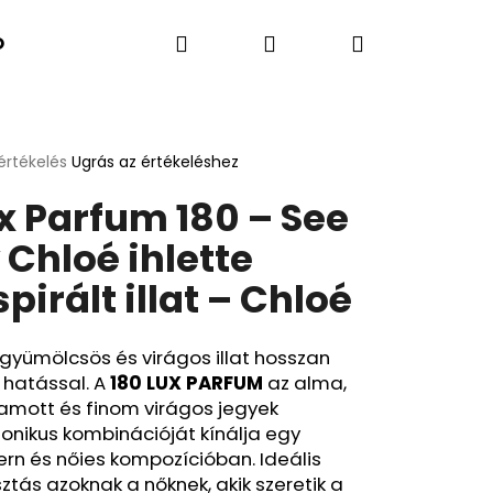
Keresés
Bejelentkezés
Kosár
K SZERINT
Kapcsolatok
A BLOG ÚJDONSÁGA
értékelés
Ugrás az értékeléshez
k
x Parfum 180 – See
s
lése
 Chloé ihlette
spirált illat – Chloé
.
, gyümölcsös és virágos illat hosszan
 hatással. A
180 LUX PARFUM
az alma,
amott és finom virágos jegyek
onikus kombinációját kínálja egy
Következő
rn és nőies kompozícióban. Ideális
ztás azoknak a nőknek, akik szeretik a