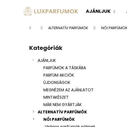
K
Ugrás
a
o
AJÁNLJUK
fő
Vissza
Vissza
s
tartalomhoz
a boltba
a boltba
á
Kezdőlap
ALTERNATÍV PARFÜMÖK
NŐI PARFÜMÖ
r
O
l
Kategóriák
Kategóriák
d
átugrása
a
AJÁNLJUK
l
PARFÜMÖK A TÁSKÁBA
s
PARFÜM AKCIÓK
ó
ÚJDONSÁGOK
p
MEGNÉZEM AZ AJÁNLATOT
a
MINTAKÉSZET
n
MÁR NEM GYÁRTJÁK
e
ALTERNATÍV PARFÜMÖK
l
NŐI PARFÜMÖK
Virágos parfümök nőknek