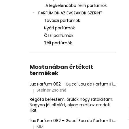
A legkelendőbb férfi parfümök
PARFÜMÖK AZ ÉVSZAKOK SZERINT
Tavaszi parfümök
Nyári parfümök
Őszi parfümök
Téli parfümök
Mostanában értékelt
termékek
Lux Parfum 082 – Gucci Eau de Parfum II ihlette inspirált illat – Gucci
Steiner Zsoltné
|
A termék értékelése 5-ből 5 csillag.
Régóta kerestem, örülök hogy rátaláltam.
Nagyon jól eltalált, olyan mint az eredeti
illat.
Lux Parfum 082 – Gucci Eau de Parfum II ihlette inspirált illat – Gucci
MM
|