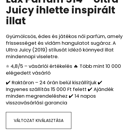
értékelése
Juicy ihlette inspirált
5-
ből
A
illat
5,0
j
csillag.
á
n
Gyümölcsös, édes és játékos női parfüm, amely
l
frissességet és vidám hangulatot sugároz. A
j
Ultra Juicy (2019) stílusát idéző könnyed illat
u
mindennapi viseletre.
k
⭐ 4,8/5 – vásárlói értékelés 🔥 Több mint 10 000
elégedett vásárló
LATTAFA
✔️ Raktáron – 24 órán belül kiszállítjuk ✔️
YARA
Ingyenes szállítás 15 000 Ft felett ✔️ Ajándék
–
NŐI
minden megrendeléshez ✔️ 14 napos
EAU
visszavásárlási garancia
DE
PARFUM
Ft600
VÁLTOZAT KIVÁLASZTÁSA