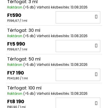
Térfogat: 3 ml
Raktáron
(>5 db)
Várható kézbesítés:
13.08.2026
Ft590
KO
Egységár:
Ft196,67 / 1 ml
Térfogat: 30 ml
Raktáron
(>5 db)
Várható kézbesítés:
13.08.2026
Ft5 990
KO
Egységár:
Ft199,67 / 1 ml
Térfogat: 50 ml
Raktáron
(>5 db)
Várható kézbesítés:
13.08.2026
Ft7 190
KO
Egységár:
Ft143,80 / 1 ml
Térfogat: 100 ml
Raktáron
(>5 db)
Várható kézbesítés:
13.08.2026
Ft8 190
KO
Egységár:
Ft81,90 / 1 ml