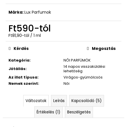
Márka:
Lux Parfumok
Ft590
-tól
Egységár:
Ft81,90-tól / 1 ml
Kérdés
Megosztás
Kategória
:
NŐI PARFÜMÖK
14 napos visszaküldési
Jótállás
:
lehetőség
Az illat típusa
:
Virágos-gyümölcsös
Nemek szerint
:
Női
Változatok
Leírás
Kapcsolódó (5)
Értékelés (1)
Beszélgetés