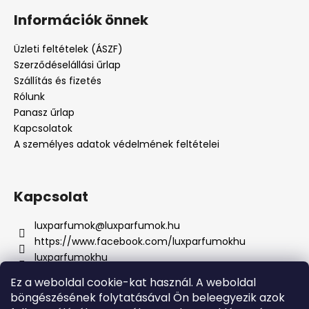
Információk önnek
Üzleti feltételek (ÁSZF)
Szerződéselállási űrlap
Szállítás és fizetés
Rólunk
Panasz űrlap
Kapcsolatok
A személyes adatok védelmének feltételei
Kapcsolat
luxparfumok
@
luxparfumok.hu
https://www.facebook.com/luxparfumokhu
luxparfumokhu
+421917415856
Ez a weboldal cookie-kat használ. A weboldal
böngészésének folytatásával Ön beleegyezik azok