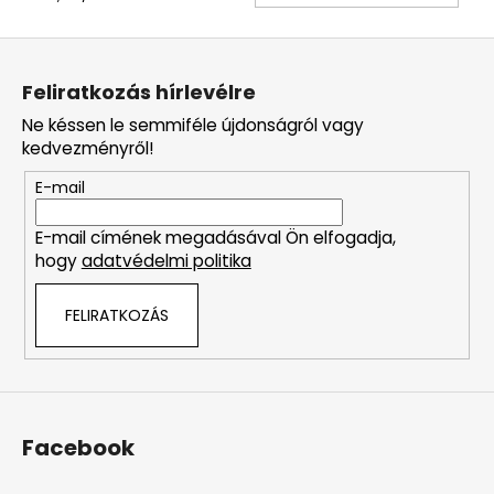
L
á
Feliratkozás hírlevélre
b
Ne késsen le semmiféle újdonságról vagy
l
kedvezményről!
é
E-mail
c
E-mail címének megadásával Ön elfogadja,
hogy
adatvédelmi politika
FELIRATKOZÁS
Facebook