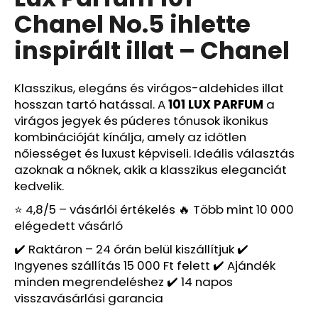
értékelése
Chanel No.5 ihlette
5-
ből
A
inspirált illat – Chanel
0,0
j
csillag.
á
n
Klasszikus, elegáns és virágos-aldehides illat
l
hosszan tartó hatással. A
101 LUX PARFUM
a
j
virágos jegyek és púderes tónusok ikonikus
u
kombinációját kínálja, amely az időtlen
k
nőiességet és luxust képviseli. Ideális választás
azoknak a nőknek, akik a klasszikus eleganciát
kedvelik.
LATTAFA
YARA
⭐ 4,8/5 – vásárlói értékelés 🔥 Több mint 10 000
–
elégedett vásárló
NŐI
EAU
✔️ Raktáron – 24 órán belül kiszállítjuk ✔️
DE
Ingyenes szállítás 15 000 Ft felett ✔️ Ajándék
PARFUM
minden megrendeléshez ✔️ 14 napos
Ft600
visszavásárlási garancia