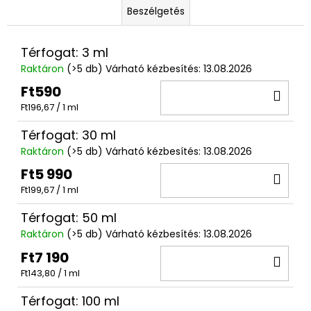
Beszélgetés
Térfogat: 3 ml
Raktáron
(>5 db)
Várható kézbesítés:
13.08.2026
Ft590
KO
Egységár:
Ft196,67 / 1 ml
Térfogat: 30 ml
Raktáron
(>5 db)
Várható kézbesítés:
13.08.2026
Ft5 990
KO
Egységár:
Ft199,67 / 1 ml
Térfogat: 50 ml
Raktáron
(>5 db)
Várható kézbesítés:
13.08.2026
Ft7 190
KO
Egységár:
Ft143,80 / 1 ml
Térfogat: 100 ml