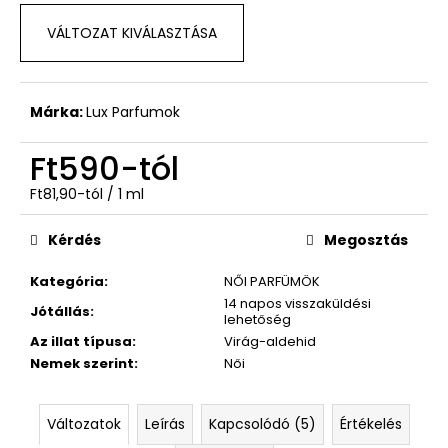
VÁLTOZAT KIVÁLASZTÁSA
Márka:
Lux Parfumok
Ft590
-tól
Egységár:
Ft81,90-tól / 1 ml
Kérdés
Megosztás
Kategória
:
NŐI PARFÜMÖK
14 napos visszaküldési
Jótállás
:
lehetőség
Az illat típusa
:
Virág-aldehid
Nemek szerint
:
Női
Változatok
Leírás
Kapcsolódó (5)
Értékelés