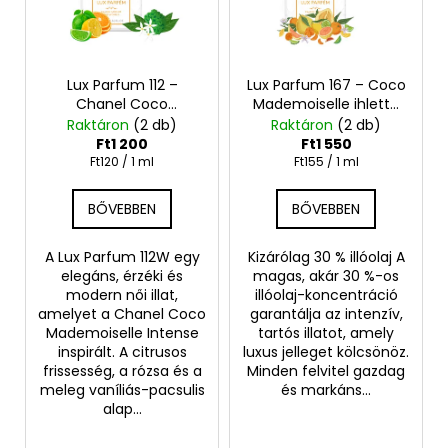
é
e
k
n
A
e
d
j
k
Lux Parfum 112 –
Lux Parfum 167 – Coco
e
á
Chanel Coco
Mademoiselle ihlette
l
z
n
Mademoiselle Intense
inspirált illat – Chanel
Raktáron
(2 db)
Raktáron
(2 db)
i
é
ihlette inspirált női
l
Ft1 200
Ft1 550
parfüm
s
Egységár:
Egységár:
Ft120 / 1 ml
Ft155 / 1 ml
s
j
u
t
e
BŐVEBBEN
BŐVEBBEN
k
á
j
A Lux Parfum 112W egy
Kizárólag 30 % illóolaj A
a
LUX
elegáns, érzéki és
magas, akár 30 %-os
PARFUM
modern női illat,
illóolaj-koncentráció
053
amelyet a Chanel Coco
garantálja az intenzív,
–
Mademoiselle Intense
tartós illatot, amely
MY
inspirált. A citrusos
luxus jelleget kölcsönöz.
WAY
frissesség, a rózsa és a
Minden felvitel gazdag
FLORAL
IHLETTE
meleg vaníliás-pacsulis
és markáns...
INSPIRÁLT
alap...
ILLAT
–