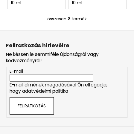
10 ml
10 ml
GIORGIO
ARMANI
Ft590
összesen
2
termék
L
i
L
s
á
t
Feliratkozás hírlevélre
a
b
i
Ne késsen le semmiféle újdonságról vagy
l
r
kedvezményről!
é
á
E-mail
c
n
y
E-mail címének megadásával Ön elfogadja,
í
hogy
adatvédelmi politika
t
á
FELIRATKOZÁS
s
e
l
e
m