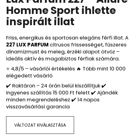
értékelése
Homme Sport ihlette
5-
ből
A
inspirált illat
0,0
j
csillag.
á
n
Friss, energikus és sportosan elegáns férfi illat. A
l
227 LUX PARFUM
citrusos frissességet, fűszeres
j
dinamizmust és meleg, érzéki alapot ötvöz –
u
ideális aktív és magabiztos férfiak számára.
k
⭐ 4,8/5 – vásárlói értékelés 🔥 Több mint 10 000
elégedett vásárló
LUX
✔️ Raktáron – 24 órán belül kiszállítjuk ✔️
PARFUM
Ingyenes szállítás 15 000 Ft felett ✔️ Ajándék
120
–
minden megrendeléshez ✔️ 14 napos
NARCISO
visszavásárlási garancia
RODRIGUEZ
FOR
HER
IHLETTE
VÁLTOZAT KIVÁLASZTÁSA
INSPIRÁLT
ILLAT