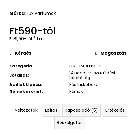
–
NARCISO
Márka:
Lux Parfumok
RODRIGUEZ
Ft590
Ft590
-tól
Egységár:
Ft81,90-tól / 1 ml
Kérdés
Megosztás
Kategória
:
FÉRFI PARFÜMÖK
14 napos visszaküldési
Jótállás
:
lehetőség
Az illat típusa
:
Fás tüskebokor
Nemek szerint
:
Férfiak
Változatok
Leírás
Kapcsolódó (5)
Értékelés
Beszélgetés