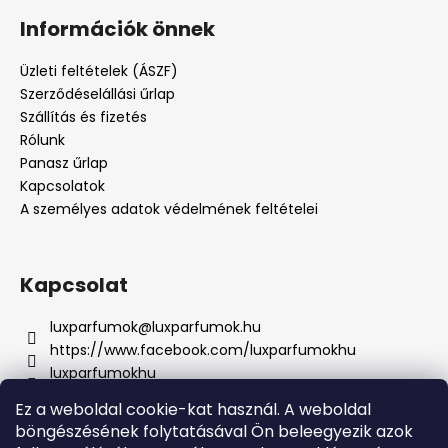
Információk önnek
Üzleti feltételek (ÁSZF)
Szerződéselállási űrlap
Szállítás és fizetés
Rólunk
Panasz űrlap
Kapcsolatok
A személyes adatok védelmének feltételei
Kapcsolat
luxparfumok
@
luxparfumok.hu
https://www.facebook.com/luxparfumokhu
luxparfumokhu
+421917415856
Ez a weboldal cookie-kat használ. A weboldal
böngészésének folytatásával Ön beleegyezik azok