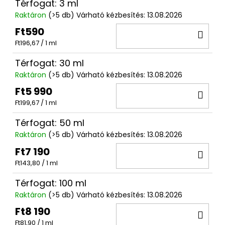
Térfogat: 3 ml
Raktáron
(>5 db)
Várható kézbesítés:
13.08.2026
Ft590
KO
Egységár:
Ft196,67 / 1 ml
Térfogat: 30 ml
Raktáron
(>5 db)
Várható kézbesítés:
13.08.2026
Ft5 990
KO
Egységár:
Ft199,67 / 1 ml
Térfogat: 50 ml
Raktáron
(>5 db)
Várható kézbesítés:
13.08.2026
Ft7 190
KO
Egységár:
Ft143,80 / 1 ml
Térfogat: 100 ml
Raktáron
(>5 db)
Várható kézbesítés:
13.08.2026
Ft8 190
KO
Egységár:
Ft81,90 / 1 ml