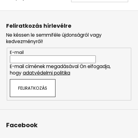
L
á
Feliratkozás hírlevélre
b
Ne késsen le semmiféle újdonságról vagy
l
kedvezményről!
é
E-mail
c
E-mail címének megadásával Ön elfogadja,
hogy
adatvédelmi politika
FELIRATKOZÁS
Facebook