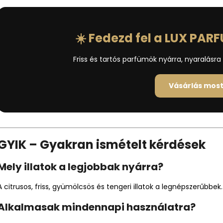
☀️ Fedezd fel a LUX PARFU
Friss és tartós parfümök nyárra, nyaralásr
Vásárlás mos
GYIK – Gyakran ismételt kérdések
Mely illatok a legjobbak nyárra?
A citrusos, friss, gyümölcsös és tengeri illatok a legnépszerűbbek.
Alkalmasak mindennapi használatra?