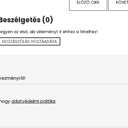
ELŐZŐ CIKK
KÖVET
Beszélgetés (0)
Legyen az első, aki véleményt ír ehhez a tételhez!
HOZZÁSZÓLÁS HOZZÁADÁSA
vezményről!
 hogy
adatvédelmi politika