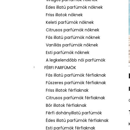
LATTAFA YARA – NŐI EAU DE PARFUM
Édes illatú parfümök nőknek
Ft600
Friss illatok nőknek
Keleti parfümök nőknek
Citrusos parfümök nőknek
Fás illatú parfümök nőknek
Vaníliás parfümök nőknek
Esti parfümök nőknek
A legkelendőbb női parfümök
FÉRFI PARFÜMÖK
Fás illatú parfümök férfiaknak
Fűszeres parfümök férfiaknak
Friss illatok férfiaknak
Citrusos parfümök férfiaknak
Bőr illatok férfiaknak
Férfi dohányillatú parfümök
Édes illatú parfümök férfiaknak
Esti parfümök férfiaknak