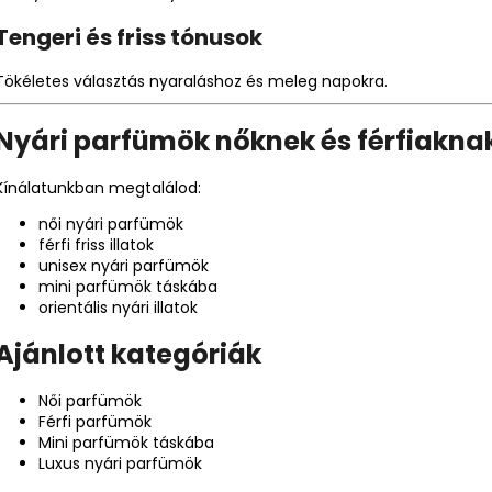
Tengeri és friss tónusok
Tökéletes választás nyaraláshoz és meleg napokra.
Nyári parfümök nőknek és férfiakna
Kínálatunkban megtalálod:
női nyári parfümök
férfi friss illatok
unisex nyári parfümök
mini parfümök táskába
orientális nyári illatok
Ajánlott kategóriák
Női parfümök
Férfi parfümök
Mini parfümök táskába
Luxus nyári parfümök