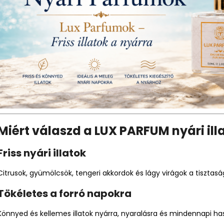
LUX PARFUM 521 – GOOD GIRL BLUSH
LUX PARFUM 164
ELIXIR IHLETTE INSPIRÁLT ILLAT
FEMME IHLETTE I
BOSS
Ft590
Ft590
Miért válaszd a LUX PARFUM nyári illa
Friss nyári illatok
Citrusok, gyümölcsök, tengeri akkordok és lágy virágok a tisztasá
Tökéletes a forró napokra
Könnyed és kellemes illatok nyárra, nyaralásra és mindennapi ha