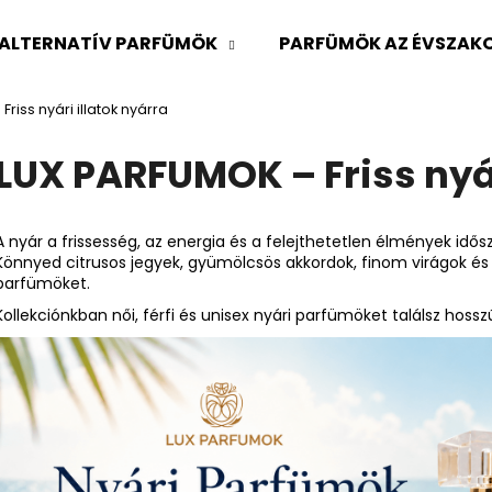
ALTERNATÍV PARFÜMÖK
PARFÜMÖK AZ ÉVSZAKO
riss nyári illatok nyárra
Mit keres?
LUX PARFUMOK – Friss nyár
KERESÉS
A nyár a frissesség, az energia és a felejthetetlen élmények idősz
Könnyed citrusos jegyek, gyümölcsös akkordok, finom virágok és f
parfümöket.
Ajánljuk
Kollekciónkban női, férfi és unisex nyári parfümöket találsz hossz