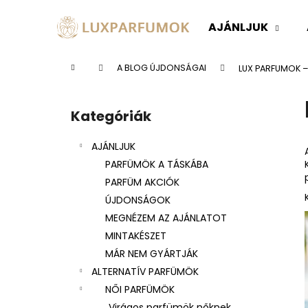
K
Ugrás
a
o
AJÁNLJUK
fő
Vissza
Vissza
s
tartalomhoz
a boltba
a boltba
á
Kezdőlap
A BLOG ÚJDONSÁGAI
LUX PARFUMOK – F
r
O
l
Kategóriák
Kategóriák
d
átugrása
a
AJÁNLJUK
l
PARFÜMÖK A TÁSKÁBA
s
PARFÜM AKCIÓK
ó
ÚJDONSÁGOK
p
MEGNÉZEM AZ AJÁNLATOT
a
MINTAKÉSZET
n
MÁR NEM GYÁRTJÁK
e
ALTERNATÍV PARFÜMÖK
l
NŐI PARFÜMÖK
Virágos parfümök nőknek