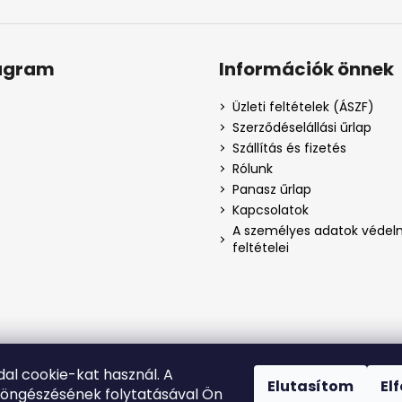
agram
Információk önnek
Üzleti feltételek (ÁSZF)
Szerződéselállási űrlap
Szállítás és fizetés
Rólunk
Panasz űrlap
Kapcsolatok
A személyes adatok véde
feltételei
Kövessen minket az
Instagramon
dal cookie-kat használ. A
Elutasítom
El
öngészésének folytatásával Ön