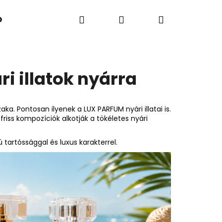
Keresés
Bejelentkezés
Kosár
K SZERINT
Kapcsolatok
A BLOG ÚJDONSÁGA
i illatok nyárra
aka. Pontosan ilyenek a LUX PARFUM nyári illatai is.
riss kompozíciók alkotják a tökéletes nyári
ú tartóssággal és luxus karakterrel.
Következő