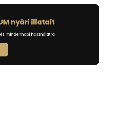
M nyári illatait
a és mindennapi használatra.
t