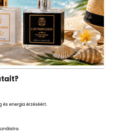
 – BOSS NUIT POUR
NSPIRÁLT ILLAT – HUGO
tait?
g és energia érzéséért.
sználatra.