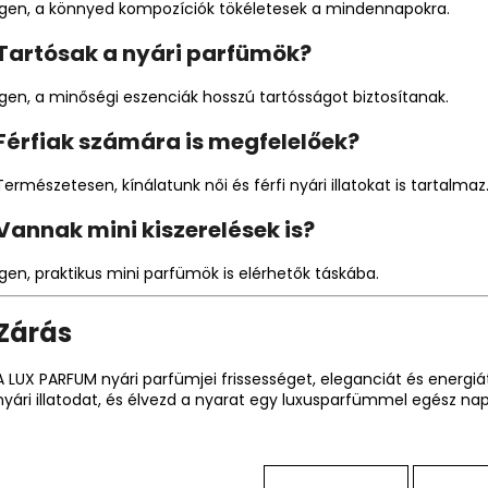
Igen, a könnyed kompozíciók tökéletesek a mindennapokra.
Tartósak a nyári parfümök?
Igen, a minőségi eszenciák hosszú tartósságot biztosítanak.
Férfiak számára is megfelelőek?
Természetesen, kínálatunk női és férfi nyári illatokat is tartalmaz
Vannak mini kiszerelések is?
Igen, praktikus mini parfümök is elérhetők táskába.
Zárás
A LUX PARFUM nyári parfümjei frissességet, eleganciát és ener
nyári illatodat, és élvezd a nyarat egy luxusparfümmel egész nap