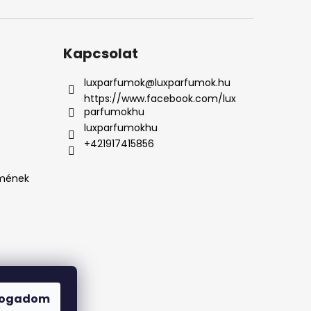
Kapcsolat
luxparfumok
@
luxparfumok.hu
https://www.facebook.com/lux
parfumokhu
luxparfumokhu
+421917415856
lmének
fogadom