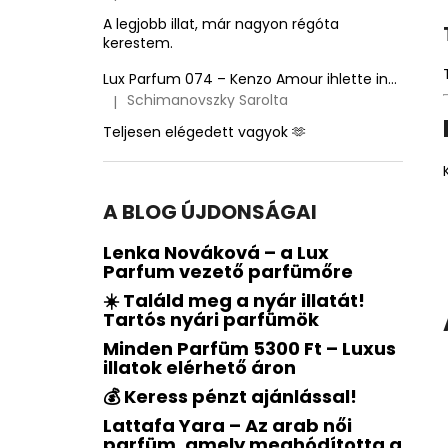
A termék értékelése 5-ből 5 csillag.
A legjobb illat, már nagyon régóta
kerestem.
Lux Parfum 074 – Kenzo Amour ihlette inspirált illat – Kenzo
Schimanovszky Sarolta
|
A termék értékelése 5-ből 5 csillag.
Teljesen elégedett vagyok 🫶
A BLOG ÚJDONSÁGAI
Lenka Nováková – a Lux
Parfum vezető parfümőre
☀️ Találd meg a nyár illatát!
Tartós nyári parfümök
Minden Parfüm 5300 Ft – Luxus
illatok elérhető áron
💰 Keress pénzt ajánlással!
Lattafa Yara – Az arab női
parfüm, amely meghódította a