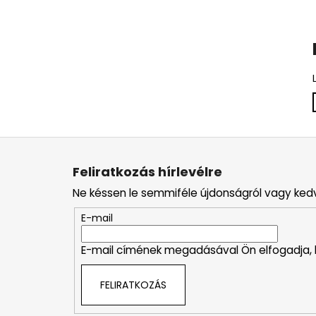
L
á
Feliratkozás hírlevélre
b
Ne késsen le semmiféle újdonságról vagy ked
l
é
E-mail
c
E-mail címének megadásával Ön elfogadja,
FELIRATKOZÁS