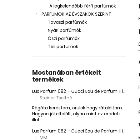
A legkelendőbb férfi parfümök
PARFÜMÖK AZ ÉVSZAKOK SZERINT
Tavaszi parfümök
Nyári parfümök
Őszi parfümök
Téli parfümök
Mostanában értékelt
termékek
Lux Parfum 082 – Gucci Eau de Parfum II ihlette inspirált illat – Gucci
Steiner Zsoltné
|
A termék értékelése 5-ből 5 csillag.
Régóta kerestem, örülök hogy rátaláltam.
Nagyon jól eltalált, olyan mint az eredeti
illat.
Lux Parfum 082 – Gucci Eau de Parfum II ihlette inspirált illat – Gucci
MM
|