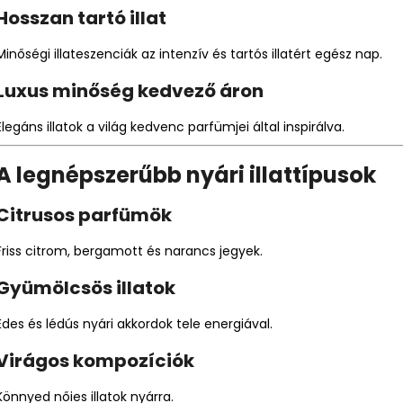
Hosszan tartó illat
Minőségi illateszenciák az intenzív és tartós illatért egész nap.
Luxus minőség kedvező áron
Elegáns illatok a világ kedvenc parfümjei által inspirálva.
A legnépszerűbb nyári illattípusok
Citrusos parfümök
Friss citrom, bergamott és narancs jegyek.
Gyümölcsös illatok
Édes és lédús nyári akkordok tele energiával.
Virágos kompozíciók
Könnyed nőies illatok nyárra.