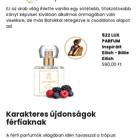
Ez az arab világ ihlette vanília egy sötétebb, titokzatosabb
irányt képvisel. Kiválóan alkalmas önmagában való
viselésre, de más illatokkal rétegezve is csodálatos alapot
ad.
522 LUX
PARFUM
Inspirált
Eilish - Billie
Eilish
590,00 Ft
Karakteres újdonságok
férfiaknak
A
férfi parfümök
világában idén tavasszal a trópusi