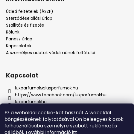
Üzleti feltételek (ÁSZF)
Szerződéselállási űrlap
Szállítás és fizetés
Rólunk
Panasz űrlap
Kapcsolatok
A személyes adatok védelmének feltételei
Kapcsolat
luxparfumok
@
luxparfumok.hu
https://www.facebook.com/luxparfumokhu
luxparfumokhu
+421917415856
Ez a weboldal cookie-kat használ. A weboldal
böngészésének folytatásával Ön beleegyezik azok
felhasználásába személyre szabott reklámozás
Lux Parfém - Szlovákia
Lux Parfém - Csehországban
céljából. További információ
itt