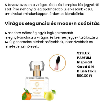
A tavaszi szezon a virágos, édes és komplex fás jegyekről
szól. Íme néhány a legizgalmasabb új érkezőink közül,
amelyeket mindenképpen érdemes kipróbálnia:
Virágos elegancia és modern csábítás
A modern nőiesség egyik legizgalmasabb
megnyilvánulása a virágos és krémes jegyek találkozása.
Az új generációs elixírek mélyebbek, intenzívebbek és
hihetetlenül nőiesek.
521 LUX
PARFUM
Inspirált
Good Girl
Blush Elixír
590,00 Ft