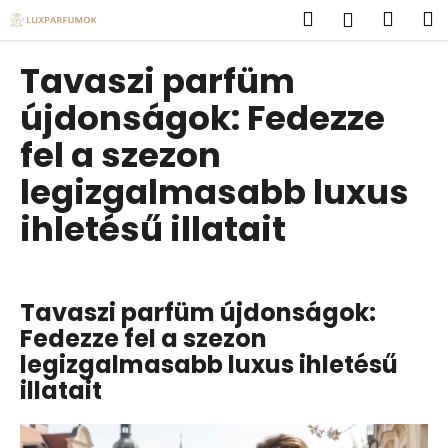
K
Ugrás
Keresés
Kosá
M
Bejelent
a
o
fő
Vissza
Vissza
s
tartalomhoz
Tavaszi parfüm
á
M
újdonságok: Fedezze
r
i
fel a szezon
t
legizgalmasabb luxus
k
e
ihletésű illatait
r
e
s
Tavaszi parfüm újdonságok:
?
Fedezze fel a szezon
legizgalmasabb luxus ihletésű
illatait
KERESÉS