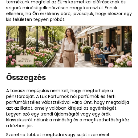
termékünk megfelel az EU-s kozmetikai előírásoknak és
szigorú minőségellenőrzésen megy keresztül. Ennek
ellenére, ha Ön érzékeny bőrű, javasoljuk, hogy először egy
kis felületen tegyen próbát.
Összegzés
A tavaszi megújulás nem kell, hogy megterhelje a
pénztárcáját. A Lux Parfumok
női parfümök
és
férfi
parfümök
széles választékával várja Önt, hogy megtalálja
azt az illatot, amely valóban kifejezi az egyéniségét.
Legyen szó egy trendi újdonságról vagy egy örök
klasszikusról, nálunk a minőség és a megfizethetőség kéz
a kézben jár.
Szeretne többet megtudni vagy saját szemével