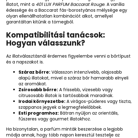
illatot, mint a
401 LUX PARFUM Baccarat Rouge
. A vanília
édessége és a Baccarat fás-borostyános mélysége egy
olyan ellenállhatatlan kombinációt alkot, amellyel
garantáltan kitűnik a tömegből.
Kompatibilitási tanácsok:
Hogyan válasszunk?
Az illatválasztásnál érdemes figyelembe venni a bőrtípust
és a napszakot is.
Száraz bőrre:
Válasszon intenzívebb, olajosabb
alapú illatokat, mivel a száraz bőr hamarabb elnyeli
az aromákat.
Zsírosabb bőrre:
A frissebb, vizesebb vagy
citrusosabb illatok is tartósabbak maradnak.
Irodai környezetbe:
A virágos-púderes vagy tiszta,
szappanos jegyek a legmegfelelőbbek.
Esti programhoz:
Bátran nyúljon az orientális,
fűszeres vagy gourmet illatokhoz.
Ha bizonytalan, a parfüm minták beszerzése a legjobb
módja annak, hogy több napon keresztül tesztelje az