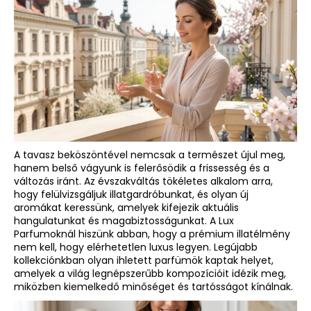
A
j
á
n
l
j
u
k
A tavasz beköszöntével nemcsak a természet újul meg,
hanem belső vágyunk is felerősödik a frissesség és a
változás iránt. Az évszakváltás tökéletes alkalom arra,
LUX
hogy felülvizsgáljuk illatgardróbunkat, és olyan új
PARFUM
aromákat keressünk, amelyek kifejezik aktuális
086
hangulatunkat és magabiztosságunkat. A Lux
–
Parfumoknál hiszünk abban, hogy a prémium illatélmény
CAT
DELUXE
nem kell, hogy elérhetetlen luxus legyen. Legújabb
AT
kollekciónkban olyan
ihletett parfümök
kaptak helyet,
NIGHT
amelyek a világ legnépszerűbb kompozícióit idézik meg,
IHLETTE
miközben kiemelkedő minőséget és tartósságot kínálnak.
INSPIRÁLT
ILLAT