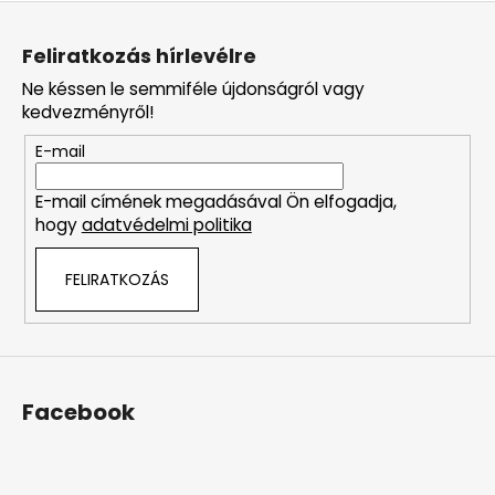
L
á
Feliratkozás hírlevélre
b
Ne késsen le semmiféle újdonságról vagy
l
kedvezményről!
é
E-mail
c
E-mail címének megadásával Ön elfogadja,
hogy
adatvédelmi politika
FELIRATKOZÁS
Facebook