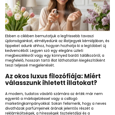
–
NAOMI
CAMPBELL
Ft590
Ebben a cikkben bemutatjuk a legfrissebb tavaszi
újdonságainkat, elmélyedünk az illatjegyek kémiájában, és
tippeket adunk ahhoz, hogyan hozhatja ki a legtöbbet új
kedvencéből. Legyen szó egy elegáns üzleti
megbeszélésről vagy egy könnyed baráti találkozóról, a
megfelelő, hosszan tartó illat láthatatlan kiegészítőként
teszi teljessé megjelenését.
Az okos luxus filozófiája: Miért
válasszunk ihletett illatokat?
A modern, tudatos vásárló számára az érték már nem
egyenlő a márkajelzéssel vagy a csillogó
marketingkampányokkal. Sokan felismerik, hogy a neves
divatházak parfümjeinek árának jelentős részét a
reklámköltségek, a hírességek tiszteletdíjai és a