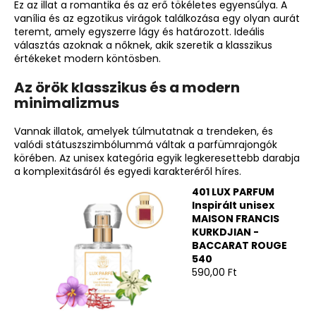
Ez az illat a romantika és az erő tökéletes egyensúlya. A
vanília és az egzotikus virágok találkozása egy olyan aurát
teremt, amely egyszerre lágy és határozott. Ideális
választás azoknak a nőknek, akik szeretik a klasszikus
értékeket modern köntösben.
Az örök klasszikus és a modern
minimalizmus
Vannak illatok, amelyek túlmutatnak a trendeken, és
valódi státuszszimbólummá váltak a parfümrajongók
körében. Az unisex kategória egyik legkeresettebb darabja
a komplexitásáról és egyedi karakteréről híres.
401 LUX PARFUM
Inspirált unisex
MAISON FRANCIS
KURKDJIAN -
BACCARAT ROUGE
540
590,00 Ft