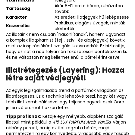
Akár 8-12 óra a bőrön, ruházaton
Tartósság
tovább
Karakter
Az eredeti illatjegyek hű leképezése
Praktikus, elegáns üvegek, minták
Kiszerelés
elérhetők
Az illataink nem csupán "hasonlítanak", hanem ugyanazt
a komplex illatpiramist (fej-, szív- és alapjegyek) követik,
mint az inspirációként szolgáló luxusmárkák. Ez biztosítja,
hogy az illat a nap folyamán fokozatosan bontakozzon ki,
és ne változzon meg kellemetlenül a bőrrel érintkezve.
Illatrétegezés (Layering): Hozza
létre saját védjegyét!
Az egyik legizgalmasabb trend a parfümök világában az
illatrétegezés. Ez a technika lehetővé teszi, hogy két vagy
több illat kombinálásával egy teljesen egyedi, csak Önre
jellemző aromát hozzon létre.
Tipp profiknak:
Kezdje egy mélyebb, alapként szolgáló
illattal, mint például a
415 LUX PARFUM Arab Vanília
. Várjon
néhány percet, amíg az illat rögzül a bőrén, majd
permetezzen rá egy könnyedebb, virágosabb vagy fásabb