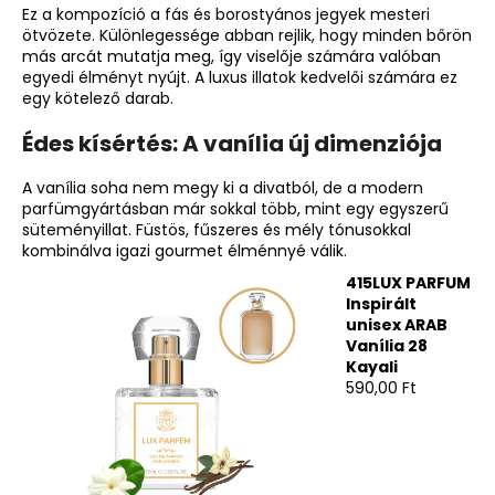
Ez a kompozíció a fás és borostyános jegyek mesteri
ötvözete. Különlegessége abban rejlik, hogy minden bőrön
más arcát mutatja meg, így viselője számára valóban
egyedi élményt nyújt. A luxus illatok kedvelői számára ez
egy kötelező darab.
Édes kísértés: A vanília új dimenziója
A vanília soha nem megy ki a divatból, de a modern
parfümgyártásban már sokkal több, mint egy egyszerű
süteményillat. Füstös, fűszeres és mély tónusokkal
kombinálva igazi gourmet élménnyé válik.
415LUX PARFUM
Inspirált
unisex ARAB
Vanília 28
Kayali
590,00 Ft