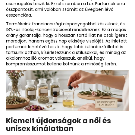
csomagolás teszik ki. Ezzel szemben a Lux Parfumok arra
összpontosít, ami valóban számít: az üvegben lévő
esszenciára.
Termékeink franciaországi alapanyagokból készülnek, és
18%-os illóolaj-koncentrációval rendelkeznek. Ez a magas
arány garantálja, hogy a
hosszan tartó illat
ne csak ígéret
maradjon, hanem egész nap elkísérje viselőjét. Az ihletett
parfümök lehetővé teszik, hogy több különböző illatot is
tartsunk otthon, kísérletezzünk a stílusokkal, és mindig az
alkalomhoz illő aromát válasszuk, anélkül, hogy
kompromisszumot kellene kötnünk a minőség terén.
Kiemelt újdonságok a női és
unisex kínálatban