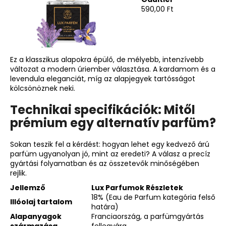
590,00 Ft
Ez a klasszikus alapokra épülő, de mélyebb, intenzívebb
változat a modern úriember választása. A kardamom és a
levendula eleganciát, míg az alapjegyek tartósságot
kölcsönöznek neki.
Technikai specifikációk: Mitől
prémium egy alternatív parfüm?
Sokan teszik fel a kérdést: hogyan lehet egy kedvező árú
parfüm ugyanolyan jó, mint az eredeti? A válasz a precíz
gyártási folyamatban és az összetevők minőségében
rejlik.
Jellemző
Lux Parfumok Részletek
18% (Eau de Parfum kategória felső
Illóolaj tartalom
határa)
Alapanyagok
Franciaország, a parfümgyártás
származása
fellegvára