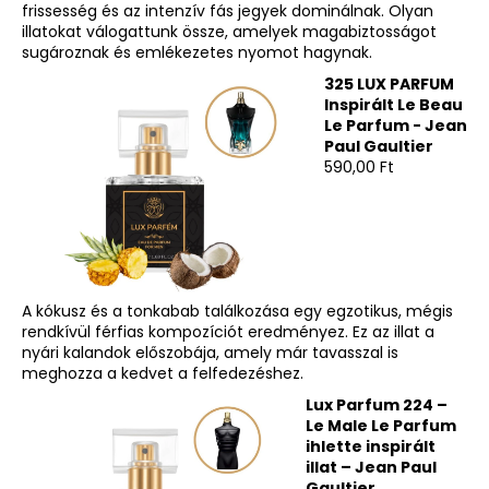
frissesség és az intenzív fás jegyek dominálnak. Olyan
illatokat válogattunk össze, amelyek magabiztosságot
sugároznak és emlékezetes nyomot hagynak.
325 LUX PARFUM
Inspirált Le Beau
Le Parfum - Jean
Paul Gaultier
590,00 Ft
A kókusz és a tonkabab találkozása egy egzotikus, mégis
rendkívül férfias kompozíciót eredményez. Ez az illat a
nyári kalandok előszobája, amely már tavasszal is
meghozza a kedvet a felfedezéshez.
Lux Parfum 224 –
Le Male Le Parfum
ihlette inspirált
illat – Jean Paul
Gaultier