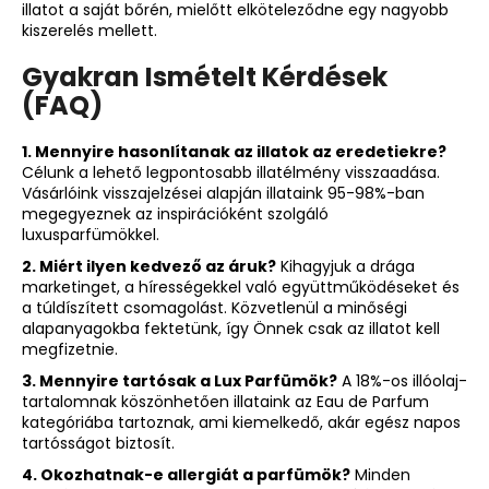
illatot a saját bőrén, mielőtt elköteleződne egy nagyobb
kiszerelés mellett.
Gyakran Ismételt Kérdések
(FAQ)
1. Mennyire hasonlítanak az illatok az eredetiekre?
Célunk a lehető legpontosabb illatélmény visszaadása.
Vásárlóink visszajelzései alapján illataink 95-98%-ban
megegyeznek az inspirációként szolgáló
luxusparfümökkel.
2. Miért ilyen kedvező az áruk?
Kihagyjuk a drága
marketinget, a hírességekkel való együttműködéseket és
a túldíszített csomagolást. Közvetlenül a minőségi
alapanyagokba fektetünk, így Önnek csak az illatot kell
megfizetnie.
3. Mennyire tartósak a Lux Parfümök?
A 18%-os illóolaj-
tartalomnak köszönhetően illataink az Eau de Parfum
kategóriába tartoznak, ami kiemelkedő, akár egész napos
tartósságot biztosít.
4. Okozhatnak-e allergiát a parfümök?
Minden