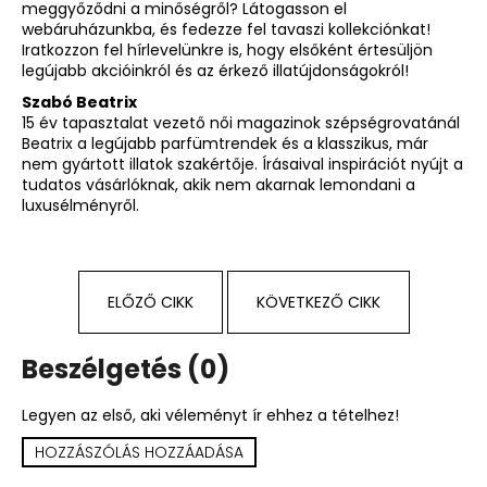
meggyőződni a minőségről?
Látogasson el
webáruházunkba, és fedezze fel tavaszi kollekciónkat!
Iratkozzon fel hírlevelünkre is, hogy elsőként értesüljön
legújabb akcióinkról és az érkező illatújdonságokról!
Szabó Beatrix
15 év tapasztalat vezető női magazinok szépségrovatánál
Beatrix a legújabb parfümtrendek és a klasszikus, már
nem gyártott illatok szakértője. Írásaival inspirációt nyújt a
tudatos vásárlóknak, akik nem akarnak lemondani a
luxusélményről.
ELŐZŐ CIKK
KÖVETKEZŐ CIKK
Beszélgetés (0)
Legyen az első, aki véleményt ír ehhez a tételhez!
HOZZÁSZÓLÁS HOZZÁADÁSA