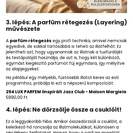
3. lépés: A parfüm rétegezés (Layering)
művészete
A
parfüm rétegezés
egy profi technika, amivel nemcsak
egyedivé, de sokkal tartósabbá is teheti az illatfelhőt. Ez
jelentheti azt, hogy ugyanannak az illatnak a tusfürdőjét
és testápolóját használja, de azt is, hogy két különböző,
egymást kiegészítő parfümöt fúj egymásra, így mélyítve
az alapjegyeket.
Ha például egy mélyebb, füstösebb illatot keres az esti
programhoz, próbálja ki ezt a népszerű kompozíciót:
254 LUX PARFEM iInspirált Jazz Club - Maison Margiela
5990,00 Ft
4. lépés: Ne dörzsölje össze a csuklóit!
Ez a leggyakoribb hiba. Amikor összedörzsöli a csuklóit, a
keletkező hő roncsolja az illatmolekulákat, különösen a
sérülékeny fejillatokat. Hagyja, hogy a parfüm magától