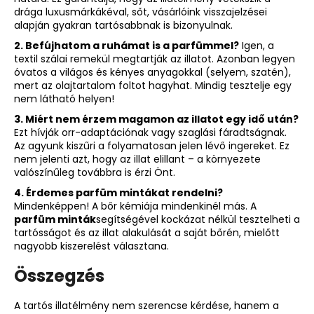
drága luxusmárkákéval, sőt, vásárlóink visszajelzései
alapján gyakran tartósabbnak is bizonyulnak.
2. Befújhatom a ruhámat is a parfümmel?
Igen, a
textil szálai remekül megtartják az illatot. Azonban legyen
óvatos a világos és kényes anyagokkal (selyem, szatén),
mert az olajtartalom foltot hagyhat. Mindig tesztelje egy
nem látható helyen!
3. Miért nem érzem magamon az illatot egy idő után?
Ezt hívják orr-adaptációnak vagy szaglási fáradtságnak.
Az agyunk kiszűri a folyamatosan jelen lévő ingereket. Ez
nem jelenti azt, hogy az illat elillant – a környezete
valószínűleg továbbra is érzi Önt.
4. Érdemes parfüm mintákat rendelni?
Mindenképpen! A bőr kémiája mindenkinél más. A
parfüm minták
segítségével kockázat nélkül tesztelheti a
tartósságot és az illat alakulását a saját bőrén, mielőtt
nagyobb kiszerelést választana.
Összegzés
A tartós illatélmény nem szerencse kérdése, hanem a