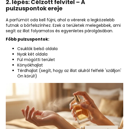
2. lépés: Célzott felvitel – A
pulzuspontok ereje
A parfümöt oda kell fújni, ahol a vérerek a legközelebb
futnak a bőrfelszínhez. Ezek a területek melegebbek, ami
segít az illat folyamatos és egyenletes párolgásában.
Főbb pulzuspontok:
Csuklók belső oldala
Nyak két oldala
Fül mögötti terület
Könyökhajlat
Térdhajlat (segít, hogy az illat alulról felfelé 'szálljon'
Ön körül!)