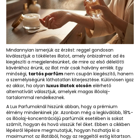
A
j
á
n
l
Mindannyian ismerjük az érzést: reggel gondosan
j
kiválasztjuk a tökéletes illatot, amely önbizalmat ad és
u
kiegészíti a megjelenésünket, de mire az első délelőtti
k
kávénkhoz érünk, az illat már csak halvány emlék. Egy
minőségi,
tartós parfüm
nem csupán kiegészítő, hanem
a személyiségünk láthatatlan kiterjesztése. Különösen igaz
LUX
ez akkor, ha olyan
luxus illatok olcsón
elérhető
PARFUM
alternatíváit választjuk, amelyek magas illóolaj-
420
tartalommal rendelkeznek.
–
UNDER
A Lux Parfumoknál hiszünk abban, hogy a prémium
THE
élmény mindenkinek jár. Azonban még a legkiválóbb, 18%-
LEMON
os illóolaj-koncentrációjú parfümök esetében is sokat
TREES
számít, hogyan és hová visszük fel őket. Ebben a cikkben
IHLETTE
lépésről lépésre megmutatjuk, hogyan hozhatja ki a
INSPIRÁLT
maximumot az illatából, hogy az reggeltől estig kitartson.
ILLAT