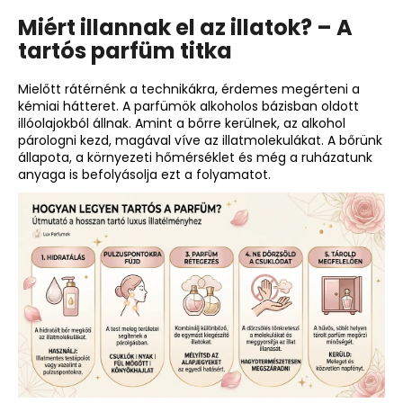
(UNISEX)
Miért illannak el az illatok? – A
Ft590
tartós parfüm titka
Mielőtt rátérnénk a technikákra, érdemes megérteni a
kémiai hátteret. A parfümök alkoholos bázisban oldott
illóolajokból állnak. Amint a bőrre kerülnek, az alkohol
párologni kezd, magával víve az illatmolekulákat. A bőrünk
állapota, a környezeti hőmérséklet és még a ruházatunk
anyaga is befolyásolja ezt a folyamatot.