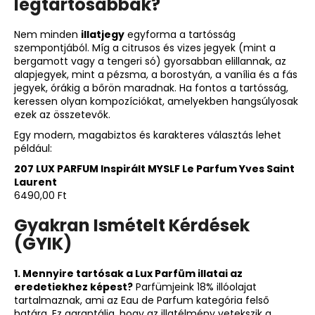
legtartósabbak?
Nem minden
illatjegy
egyforma a tartósság
szempontjából. Míg a citrusos és vizes jegyek (mint a
bergamott vagy a tengeri só) gyorsabban elillannak, az
alapjegyek, mint a pézsma, a borostyán, a vanília és a fás
jegyek, órákig a bőrön maradnak. Ha fontos a tartósság,
keressen olyan kompozíciókat, amelyekben hangsúlyosak
ezek az összetevők.
Egy modern, magabiztos és karakteres választás lehet
például:
207 LUX PARFUM Inspirált MYSLF Le Parfum Yves Saint
Laurent
6490,00 Ft
Gyakran Ismételt Kérdések
(GYIK)
1. Mennyire tartósak a Lux Parfüm illatai az
eredetiekhez képest?
Parfümjeink 18% illóolajat
tartalmaznak, ami az Eau de Parfum kategória felső
határa. Ez garantálja, hogy az illatélmény vetekszik a