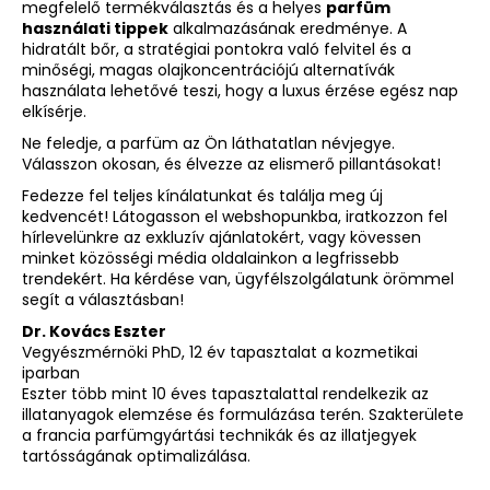
megfelelő termékválasztás és a helyes
parfüm
használati tippek
alkalmazásának eredménye. A
hidratált bőr, a stratégiai pontokra való felvitel és a
minőségi, magas olajkoncentrációjú alternatívák
használata lehetővé teszi, hogy a luxus érzése egész nap
elkísérje.
Ne feledje, a parfüm az Ön láthatatlan névjegye.
Válasszon okosan, és élvezze az elismerő pillantásokat!
Fedezze fel teljes kínálatunkat és találja meg új
kedvencét!
Látogasson el webshopunkba
, iratkozzon fel
hírlevelünkre az exkluzív ajánlatokért, vagy kövessen
minket közösségi média oldalainkon a legfrissebb
trendekért. Ha kérdése van, ügyfélszolgálatunk örömmel
segít a választásban!
Dr. Kovács Eszter
Vegyészmérnöki PhD, 12 év tapasztalat a kozmetikai
iparban
Eszter több mint 10 éves tapasztalattal rendelkezik az
illatanyagok elemzése és formulázása terén. Szakterülete
a francia parfümgyártási technikák és az illatjegyek
tartósságának optimalizálása.