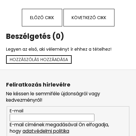
ELŐZŐ CIKK
KÖVETKEZŐ CIKK
Beszélgetés (0)
Legyen az első, aki véleményt ír ehhez a tételhez!
HOZZÁSZÓLÁS HOZZÁADÁSA
L
á
Feliratkozás hírlevélre
b
Ne késsen le semmiféle újdonságról vagy
l
kedvezményről!
é
E-mail
c
E-mail címének megadásával Ön elfogadja,
hogy
adatvédelmi politika