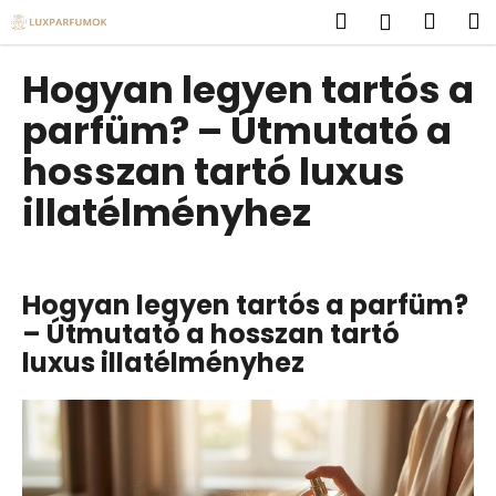
K
Ugrás
Keresés
Kosá
M
Bejelent
a
o
fő
Vissza
Vissza
s
tartalomhoz
Hogyan legyen tartós a
á
M
parfüm? – Útmutató a
r
i
hosszan tartó luxus
t
illatélményhez
k
e
r
e
Hogyan legyen tartós a parfüm?
s
– Útmutató a hosszan tartó
?
luxus illatélményhez
KERESÉS