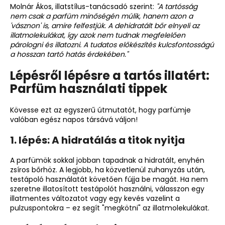
Molnár Ákos, illatstílus-tanácsadó szerint:
"A tartósság
nem csak a parfüm minőségén múlik, hanem azon a
'vásznon' is, amire felfestjük. A dehidratált bőr elnyeli az
illatmolekulákat, így azok nem tudnak megfelelően
párologni és illatozni. A tudatos előkészítés kulcsfontosságú
a hosszan tartó hatás érdekében."
Lépésről lépésre a tartós illatért:
Parfüm használati tippek
Kövesse ezt az egyszerű útmutatót, hogy parfümje
valóban egész napos társává váljon!
1. lépés: A hidratálás a titok nyitja
A parfümök sokkal jobban tapadnak a hidratált, enyhén
zsíros bőrhöz. A legjobb, ha közvetlenül zuhanyzás után,
testápoló használatát követően fújja be magát. Ha nem
szeretne illatosított testápolót használni, válasszon egy
illatmentes változatot vagy egy kevés vazelint a
pulzuspontokra – ez segít "megkötni" az illatmolekulákat.