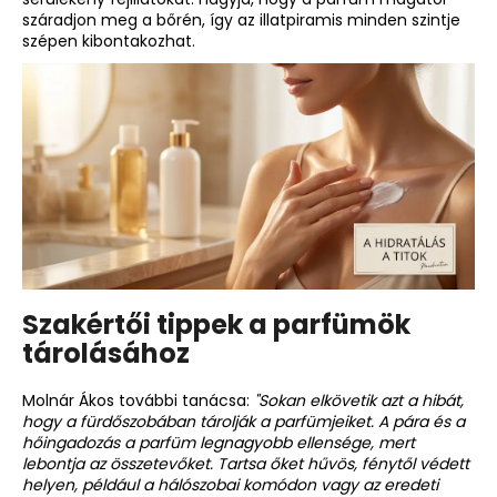
száradjon meg a bőrén, így az illatpiramis minden szintje
szépen kibontakozhat.
Szakértői tippek a parfümök
tárolásához
Molnár Ákos további tanácsa:
"Sokan elkövetik azt a hibát,
hogy a fürdőszobában tárolják a parfümjeiket. A pára és a
hőingadozás a parfüm legnagyobb ellensége, mert
lebontja az összetevőket. Tartsa őket hűvös, fénytől védett
helyen, például a hálószobai komódon vagy az eredeti