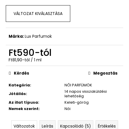
–
HUGO
BOSS
VÁLTOZAT KIVÁLASZTÁSA
Ft590
Márka:
Lux Parfumok
Ft590
-tól
Egységár:
Ft81,90-tól / 1 ml
Kérdés
Megosztás
Kategória
:
NŐI PARFÜMÖK
14 napos visszaküldési
Jótállás
:
lehetőség
Az illat típusa
:
Keleti-görög
Nemek szerint
:
Női
Változatok
Leírás
Kapcsolódó (5)
Értékelés