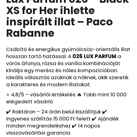
értékelése
XS for Her ihlette
5-
ből
A
inspirált illat – Paco
0,0
j
csillag.
Rabanne
á
n
l
Csábító és energikus gyümölcsös-orientális illat
j
hosszan tartó hatással. A
026 LUX PARFUM
a
u
vörös áfonya, rózsa és vanília kombinációját
k
kínálja egy merész és nőies kompozícióban.
Ideális választás azoknak a nőknek, akik szeretik
LUX
a karakteres és modern illatokat.
PARFUM
164
⭐ 4,8/5 – vásárlói értékelés 🔥 Több mint 10 000
–
elégedett vásárló
BOSS
NUIT
✔️ Raktáron – 24 órán belül kiszállítjuk ✔️
POUR
Ingyenes szállítás 15 000 Ft felett ✔️ Ajándék
FEMME
IHLETTE
minden megrendeléshez ✔️ 14 napos
INSPIRÁLT
visszavásárlási garancia
ILLAT