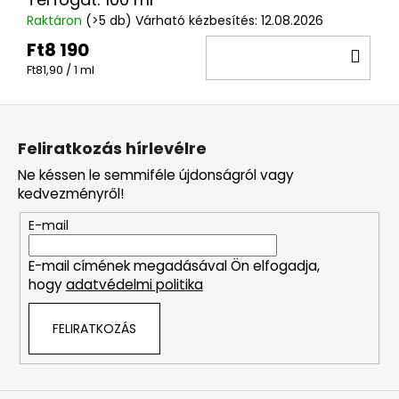
Raktáron
(>5 db)
Várható kézbesítés:
12.08.2026
Ft8 190
KO
Egységár:
Ft81,90 / 1 ml
L
á
Feliratkozás hírlevélre
b
Ne késsen le semmiféle újdonságról vagy
l
kedvezményről!
é
E-mail
c
E-mail címének megadásával Ön elfogadja,
hogy
adatvédelmi politika
FELIRATKOZÁS