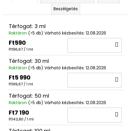
Beszélgetés
Térfogat: 3 ml
Raktáron
(>5 db)
Várható kézbesítés:
12.08.2026
Ft590
KO
Egységár:
Ft196,67 / 1 ml
Térfogat: 30 ml
Raktáron
(>5 db)
Várható kézbesítés:
12.08.2026
Ft5 990
KO
Egységár:
Ft199,67 / 1 ml
Térfogat: 50 ml
Raktáron
(>5 db)
Várható kézbesítés:
12.08.2026
Ft7 190
KO
Egységár:
Ft143,80 / 1 ml
Térfogat: 100 ml