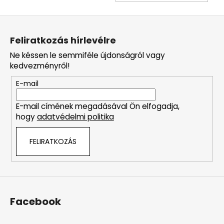
L
á
Feliratkozás hírlevélre
b
Ne késsen le semmiféle újdonságról vagy
l
kedvezményről!
é
E-mail
c
E-mail címének megadásával Ön elfogadja,
hogy
adatvédelmi politika
FELIRATKOZÁS
Facebook