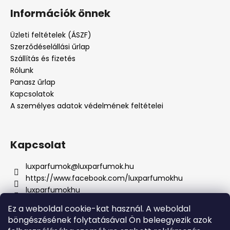
Információk önnek
Üzleti feltételek (ÁSZF)
Szerződéselállási űrlap
Szállítás és fizetés
Rólunk
Panasz űrlap
Kapcsolatok
A személyes adatok védelmének feltételei
Kapcsolat
luxparfumok
@
luxparfumok.hu
https://www.facebook.com/luxparfumokhu
luxparfumokhu
+421917415856
Ez a weboldal cookie-kat használ. A weboldal
böngészésének folytatásával Ön beleegyezik azok