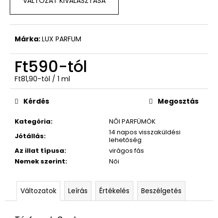
VÁLTOZAT KIVÁLASZTÁSA
–
NARCISO
RODRIGUEZ
Ft590
Márka:
LUX PARFUM
Ft590
-tól
Egységár:
Ft81,90-tól / 1 ml
Kérdés
Megosztás
Kategória
:
NŐI PARFÜMÖK
14 napos visszaküldési
Jótállás
:
lehetőség
Az illat típusa
:
virágos fás
Nemek szerint
:
Női
Változatok
Leírás
Értékelés
Beszélgetés