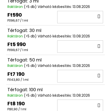
Térfogat: 3 ml
Raktáron
(>5 db)
Várható kézbesítés:
13.08.2026
Ft590
KO
Egységár:
Ft196,67 / 1 ml
Térfogat: 30 ml
Raktáron
(>5 db)
Várható kézbesítés:
13.08.2026
Ft5 990
KO
Egységár:
Ft199,67 / 1 ml
Térfogat: 50 ml
Raktáron
(>5 db)
Várható kézbesítés:
13.08.2026
Ft7 190
KO
Egységár:
Ft143,80 / 1 ml
Térfogat: 100 ml
Raktáron
(>5 db)
Várható kézbesítés:
13.08.2026
Ft8 190
KO
Egységár:
Ft81,90 / 1 ml