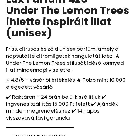
értékelése
Under The Lemon Trees
5-
ből
A
ihlette inspirált illat
0,0
j
csillag.
(unisex)
á
n
l
Friss, citrusos és zöld unisex parfüm, amely a
j
napsütötte citromligetek hangulatát idézi. A
u
Under The Lemon Trees stílusát idéző könnyed
k
illat mindennapi viseletre.
⭐ 4,8/5 – vásárlói értékelés 🔥 Több mint 10 000
LUX
elégedett vásárló
PARFUM
120
✔️ Raktáron – 24 órán belül kiszállítjuk ✔️
–
NARCISO
Ingyenes szállítás 15 000 Ft felett ✔️ Ajándék
RODRIGUEZ
minden megrendeléshez ✔️ 14 napos
FOR
visszavásárlási garancia
HER
IHLETTE
INSPIRÁLT
ILLAT