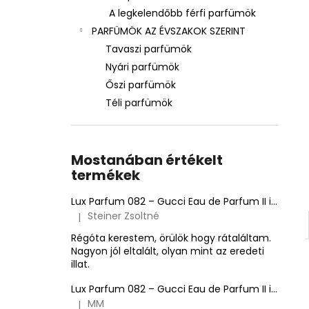
A legkelendőbb férfi parfümök
PARFÜMÖK AZ ÉVSZAKOK SZERINT
Tavaszi parfümök
Nyári parfümök
Őszi parfümök
Téli parfümök
Mostanában értékelt
termékek
Lux Parfum 082 – Gucci Eau de Parfum II ihlette inspirált illat – Gucci
Steiner Zsoltné
|
A termék értékelése 5-ből 5 csillag.
Régóta kerestem, örülök hogy rátaláltam.
Nagyon jól eltalált, olyan mint az eredeti
illat.
Lux Parfum 082 – Gucci Eau de Parfum II ihlette inspirált illat – Gucci
MM
|