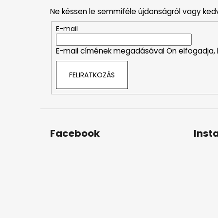
b
Ne késsen le semmiféle újdonságról vagy ked
l
é
E-mail
c
E-mail címének megadásával Ön elfogadja,
FELIRATKOZÁS
Facebook
Inst