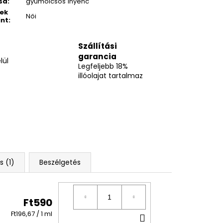
sa
:
gyümölcsös ínyenc
ek
Női
int
:
Szállítási
garancia
lül
Legfeljebb 18%
illóolajat tartalmaz
s (1)
Beszélgetés
Ft590
Egységár:
KOSÁRBA
Ft196,67 / 1 ml