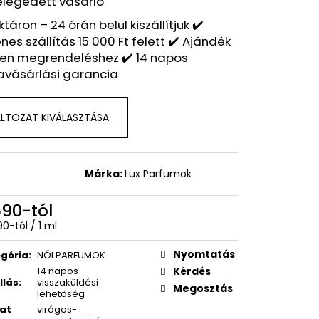
elégedett vásárló
 – GOOD GIRL BLUSH
SPIRÁLT ILLAT
ktáron – 24 órán belül kiszállítjuk ✔️
nes szállítás 15 000 Ft felett ✔️ Ajándék
en megrendeléshez ✔️ 14 napos
avásárlási garancia
LTOZAT KIVÁLASZTÁSA
Márka:
Lux Parfumok
590
-tól
égár:
90-tól / 1 ml
Nyomtatás
gória
:
NŐI PARFÜMÖK
14 napos
Kérdés
llás
:
visszaküldési
Megosztás
lehetőség
lat
virágos-