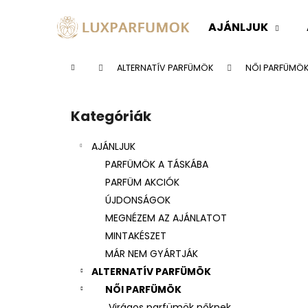
K
Ugrás
a
o
AJÁNLJUK
fő
Vissza
Vissza
s
tartalomhoz
a boltba
a boltba
á
Kezdőlap
ALTERNATÍV PARFÜMÖK
NŐI PARFÜMÖ
r
O
l
Kategóriák
Kategóriák
d
átugrása
a
AJÁNLJUK
l
PARFÜMÖK A TÁSKÁBA
s
PARFÜM AKCIÓK
ó
ÚJDONSÁGOK
p
MEGNÉZEM AZ AJÁNLATOT
a
MINTAKÉSZET
n
MÁR NEM GYÁRTJÁK
e
ALTERNATÍV PARFÜMÖK
l
NŐI PARFÜMÖK
Virágos parfümök nőknek