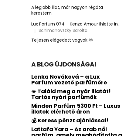
A termék értékelése 5-ből 5 csillag.
A legjobb illat, már nagyon régóta
kerestem.
Lux Parfum 074 – Kenzo Amour ihlette inspirált illat – Kenzo
Schimanovszky Sarolta
|
A termék értékelése 5-ből 5 csillag.
Teljesen elégedett vagyok 🫶
A BLOG ÚJDONSÁGAI
Lenka Nováková – a Lux
Parfum vezető parfümőre
☀️ Találd meg a nyár illatát!
Tartós nyári parfümök
Minden Parfüm 5300 Ft – Luxus
illatok elérhető áron
💰 Keress pénzt ajánlással!
Lattafa Yara – Az arab női
parfüm, amely meghódította a