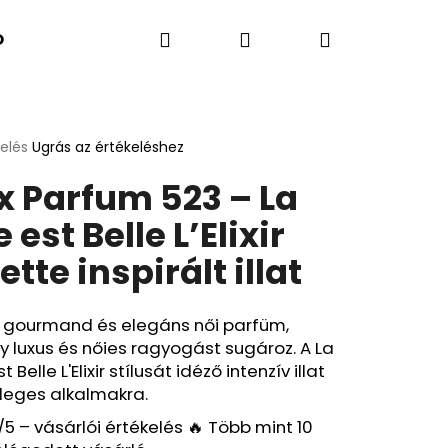
Keresés
Bejelentkezés
Kosár
K SZERINT
Kapcsolatok
A BLOG ÚJDONSÁGA
kelés
Ugrás az értékeléshez
k
x Parfum 523 – La
s
lése
e est Belle L’Elixir
lette inspirált illat
.
, gourmand és elegáns női parfüm,
 luxus és nőies ragyogást sugároz. A La
t Belle L'Elixir stílusát idéző intenzív illat
leges alkalmakra.
Következő
/5 – vásárlói értékelés 🔥 Több mint 10