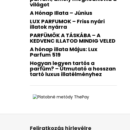
világot
A Hónap Illata – Június
LUX PARFUMOK – Friss nyári
illatok nyárra
PARFÜMÖK A TÁSKÁBA – A
KEDVENC ILLATOD MINDIG VELED
A hónap illata Május: Lux
Parfum 519
Hogyan legyen tartós a
parfüm? – Útmutató a hosszan
tartó luxus illatélményhez
L
á
Feliratkozás hírlevélre