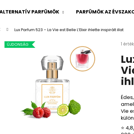
ALTERNATÍV PARFÜMÖK
PARFÜMÖK AZ ÉVSZAKO
K
Lux Parfum 523 – La Vie est Belle L’Elixir ihlette inspirált illat
Mit keres?
A
1 érté
ÚJDONSÁG
termé
Lu
átlago
KERESÉS
értéke
Vi
5-
ből
ih
5,0
Ajánljuk
csillag
Édes
amely
Vie es
külön
⭐ 4,8