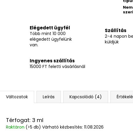
típu
Nem
szer
Elégedett ügyfél
Szállítás
Több mint 10 000
2-4 napon be
elégedett ügyfelünk
küldjük
van.
Ingyenes szállítás
15000 FT feletti vásárlásnál
Változatok
Leírás
Kapcsolódó (4)
Értékelé
Térfogat: 3 ml
Raktáron
(>5 db)
Várható kézbesítés:
11.08.2026