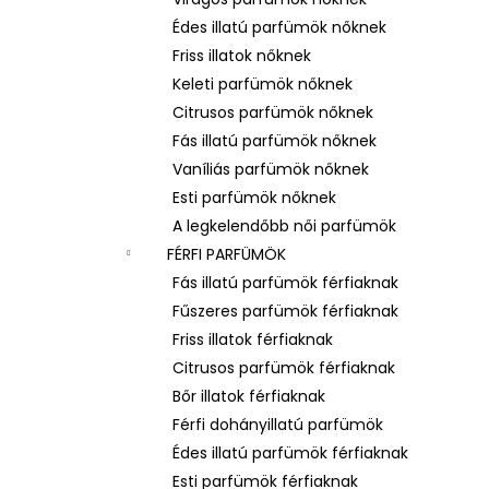
5 DB VÉLETLENSZERŰ PARFÜMMINTA
CSOMAG – MINDÖSSZE 1800 FT!
Édes illatú parfümök nőknek
Ft1 800
Friss illatok nőknek
Korábbi:
Ft2 950
Keleti parfümök nőknek
Citrusos parfümök nőknek
Fás illatú parfümök nőknek
Vaníliás parfümök nőknek
Esti parfümök nőknek
A legkelendőbb női parfümök
FÉRFI PARFÜMÖK
Fás illatú parfümök férfiaknak
Fűszeres parfümök férfiaknak
Friss illatok férfiaknak
Citrusos parfümök férfiaknak
Bőr illatok férfiaknak
Férfi dohányillatú parfümök
Édes illatú parfümök férfiaknak
Esti parfümök férfiaknak