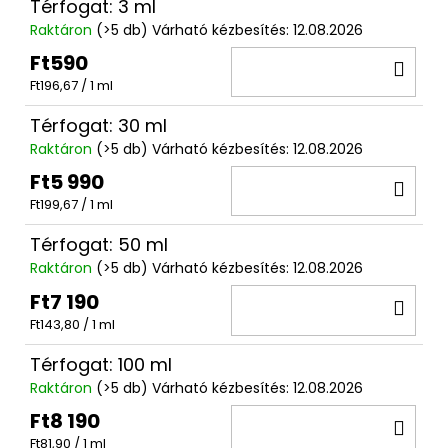
Térfogat: 3 ml
Raktáron
(>5 db)
Várható kézbesítés:
12.08.2026
Ft590
KO
Egységár:
Ft196,67 / 1 ml
Térfogat: 30 ml
Raktáron
(>5 db)
Várható kézbesítés:
12.08.2026
Ft5 990
KO
Egységár:
Ft199,67 / 1 ml
Térfogat: 50 ml
Raktáron
(>5 db)
Várható kézbesítés:
12.08.2026
Ft7 190
KO
Egységár:
Ft143,80 / 1 ml
Térfogat: 100 ml
Raktáron
(>5 db)
Várható kézbesítés:
12.08.2026
Ft8 190
KO
Egységár:
Ft81,90 / 1 ml