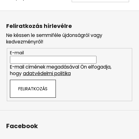
L
á
Feliratkozás hírlevélre
b
Ne késsen le semmiféle újdonságról vagy
l
kedvezményről!
é
E-mail
c
E-mail címének megadásával Ön elfogadja,
hogy
adatvédelmi politika
FELIRATKOZÁS
Facebook