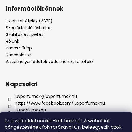
Információk önnek
Üzleti feltételek (ÁSZF)
Szerződéselállási űrlap
Szállítás és fizetés
Rólunk
Panasz űrlap
Kapcsolatok
A személyes adatok védelmének feltételei
Kapcsolat
luxparfumok
@
luxparfumok.hu
https://www.facebook.com/luxparfumokhu
luxparfumokhu
+421917415856
Ez a weboldal cookie-kat használ. A weboldal
böngészésének folytatásával Ön beleegyezik azok