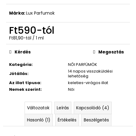
970
Márka:
Lux Parfumok
Ft590
-tól
Egységár:
Ft81,90-tól / 1 ml
Kérdés
Megosztás
Kategória
:
NŐI PARFÜMÖK
14 napos visszaküldési
Jótállás
:
lehetőség
Az illat típusa
:
keleties-virágos illat
Nemek szerint
:
Női
Változatok
Leírás
Kapcsolódó (4)
Hasonló (1)
Értékelés
Beszélgetés