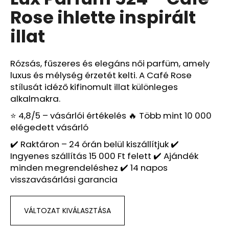
értékelése
Rose ihlette inspirált
5-
ből
A
illat
0,0
j
csillag.
á
n
Rózsás, fűszeres és elegáns női parfüm, amely
l
luxus és mélység érzetét kelti. A Café Rose
j
stílusát idéző kifinomult illat különleges
u
alkalmakra.
k
⭐ 4,8/5 – vásárlói értékelés 🔥 Több mint 10 000
elégedett vásárló
VÁLASSZON
✔️ Raktáron – 24 órán belül kiszállítjuk ✔️
KI
Ingyenes szállítás 15 000 Ft felett ✔️ Ajándék
3
PARFÜMÖT,
minden megrendeléshez ✔️ 14 napos
AMELYIK
visszavásárlási garancia
TETSZIK.
Ft15
290
VÁLTOZAT KIVÁLASZTÁSA
Korábbi:
Ft17